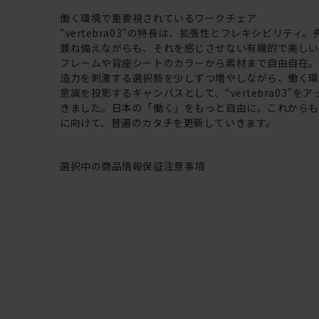
働く環境で重要視されているワークチェア
“vertebra03”の特長は、拡張性とフレキシビリティ
兼ね備えながらも、それを感じさせない有機的で美し
フレームや背座シートのカラーから素材まで自由自在
造力を刺激する選択肢を少しずつ増やしながら、働く
意識を投影するキャンバスとして、“vertebra03”を
きました。日本の「働く」をもっと自由に。これから
に向けて、普遍のカタチを更新していきます。
選択中の商品情報
保証
注意事項