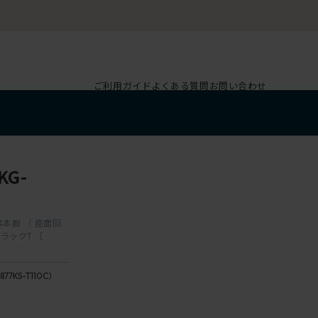
ご利用ガイド
よくある質問
お問い合わせ
G-
 4本脚 （ 座面回
 ブラックT ［
T1
877KS-T110C）
ブ
座：10 /
ラ
anberry
ッ