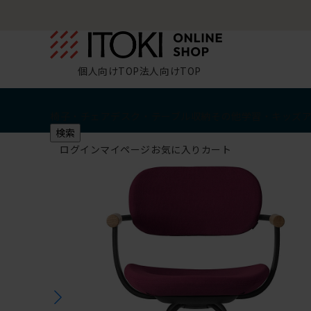
個人向けTOP
法人向けTOP
椅子・チェア
デスク・テーブル
収納
その他
学習・キッズ
検索
ログイン
マイページ
お気に入り
カート