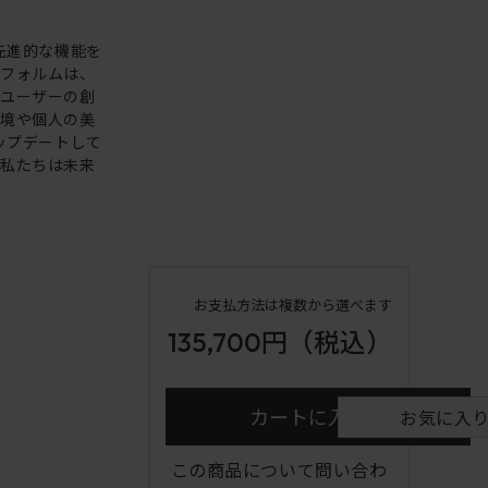
。先進的な機能を
いフォルムは、
。ユーザーの創
環境や個人の美
アップデートして
も私たちは未来
お支払方法は複数から選べます
135,700円
（税込）
カートに入れる
お気に入
この商品について問い合わ