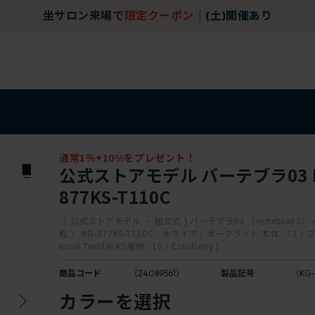
坐サロン来場で
限定クーポン
｜
(土)開催あり
アイテム
アウトレット
通常1％+10%をプレゼント！
公式ストアモデル バーテブラ03 K
877KS-T110C
［ 公式ストアモデル ・ 組立式 ] バーテブラ03 （vertebra03）
転 ） KG-877KS-T110C 木タイプ / オークライト 本体 : T1 /
Knoll Textiles KS張地 : 10 / Cranberry ]
商品コード
（24089561）
製品記号
（KG-
背
カラーを選択
Cr