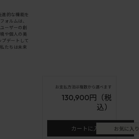
。先進的な機能を
いフォルムは、
。ユーザーの創
環境や個人の美
アップデートして
も私たちは未来
お支払方法は複数から選べます
130,900円
（税
込）
カートに入れる
お気に入