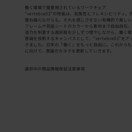
働く環境で重要視されているワークチェア
“vertebra03”の特長は、拡張性とフレキシビリティ
兼ね備えながらも、それを感じさせない有機的で美し
フレームや背座シートのカラーから素材まで自由自在
造力を刺激する選択肢を少しずつ増やしながら、働く
意識を投影するキャンバスとして、“vertebra03”を
きました。日本の「働く」をもっと自由に。これから
に向けて、普遍のカタチを更新していきます。
選択中の商品情報
保証
注意事項