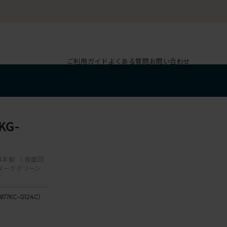
ご利用ガイド
よくある質問
お問い合わせ
G-
 4本脚 （ 座面回
 / ダークグリーン
G1
ダ
877KC-G124C）
背
ー
座：
ク
24 /
グ