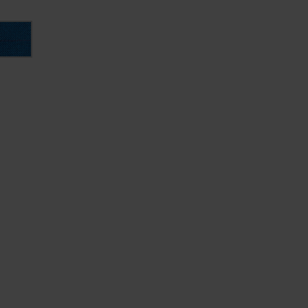
Iris
リ
ー
ン