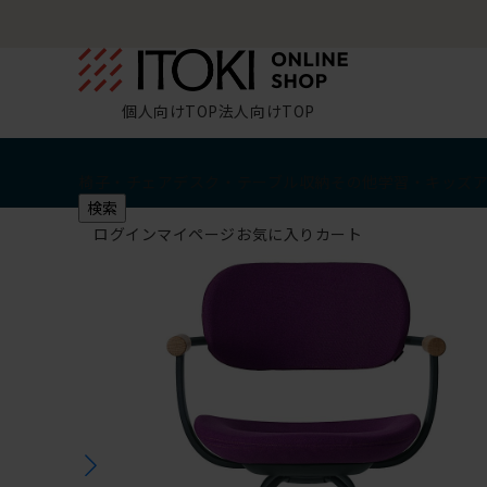
個人向けTOP
法人向けTOP
椅子・チェア
デスク・テーブル
収納
その他
学習・キッズ
検索
ログイン
マイページ
お気に入り
カート