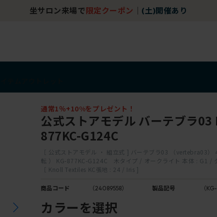
坐サロン来場で
限定クーポン
｜
(土)開催あり
アイテム
アウトレット
通常1％+10%をプレゼント！
公式ストアモデル バーテブラ03 K
877KC-G124C
［ 公式ストアモデル ・ 組立式 ] バーテブラ03 （vertebra03）
転 ） KG-877KC-G124C 木タイプ / オークライト 本体 : G1
［ Knoll Textiles KC張地 : 24 / Iris ]
商品コード
（24089558）
製品記号
（KG-
カラーを選択