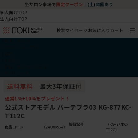
坐サロン来場で
限定クーポン
｜
(土)開催あり
個人向けTOP
法人向けTOP
検索
マイページ
お気に入り
カート
椅子・チェア
デスク・テーブル
収納
その他
学習・キッズアイテム
アウトレット
通常1％+10%をプレゼント！
公式ストアモデル バーテブラ03 KG-877KC-
T112C
製品記号
（KG-877KC-
商品コード
（24089534）
T112C）