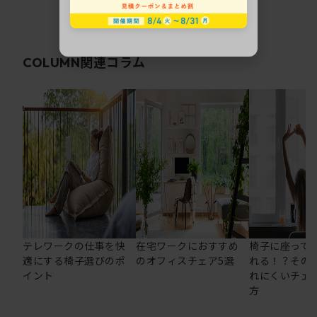
関連コラム
COLUMN
テレワークの仕事を快
在宅ワークにおすすめ
椅子に座って
適にする椅子選びのポ
のオフィスチェア5選
れる！？その
イント
れにくいチェ
方