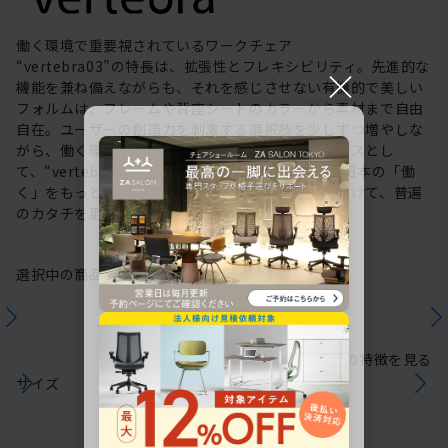
働く環境で重要視されているワークチェア
“vertebra03”の特長は、拡張性とフレキシビリティ。先進的な
×
機能を兼ね備えながらも、それを感じさせない有機的で美しい
フォルムは、フレームや背座シートのカラーから素材まで自由
自在。ユーザーの創造力を刺激する選択肢を少しずつ増やしな
がら、働く環境や個人の美意識を投影するキャンバスとし
て、“vertebra03”をアップデートしてきました。日本の「働
く」をもっと自由に。これからも私たちは未来に向けて、普遍
のカタチを更新していきます。
選択中の商品情報
保証
注意事項
シリーズの特徴を見る
サイズ