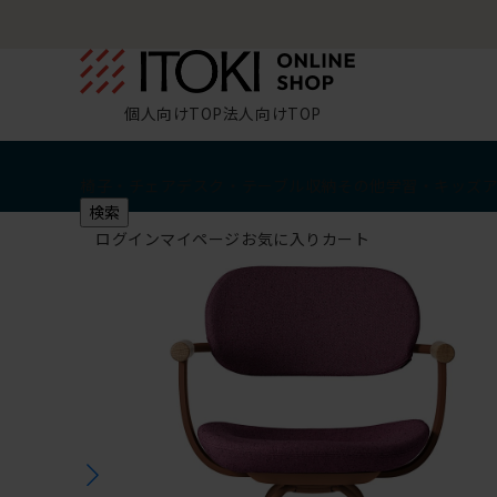
個人向けTOP
法人向けTOP
椅子・チェア
デスク・テーブル
収納
その他
学習・キッズ
検索
ログイン
マイページ
お気に入り
カート