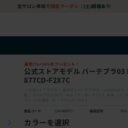
坐サロン来場で
限定クーポン
｜
(土)開催あり
アイテム
アウトレット
通常1％+10%をプレゼント！
公式ストアモデル バーテブラ03 K
877CD-F2X7C
［ 公式ストアモデル ・ 組立式 ] バーテブラ03 （vertebra03）
転 ） KG-877CD-F2X7C 木タイプ / オークライト 本体 : F2
ウン ［ CD張地 : X7 / プラムパープル ]
商品コード
（24089517）
製品記号
（KG-
カラーを選択