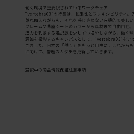
働く環境で重要視されているワークチェア
“vertebra03”の特長は、拡張性とフレキシビリティ
兼ね備えながらも、それを感じさせない有機的で美し
フレームや背座シートのカラーから素材まで自由自在
造力を刺激する選択肢を少しずつ増やしながら、働く
意識を投影するキャンバスとして、“vertebra03”を
きました。日本の「働く」をもっと自由に。これから
に向けて、普遍のカタチを更新していきます。
選択中の商品情報
保証
注意事項