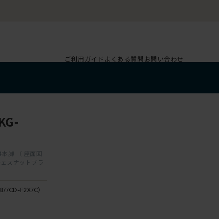
ご利用ガイド
よくある質問
お問い合わせ
G-
 4本脚 （ 座面回
F2/
 / チェスナットブラ
チ
背
ェ
座：
ス
877CD-F2X7C）
X7 /
ナ
プラ
ッ
ムパ
ト