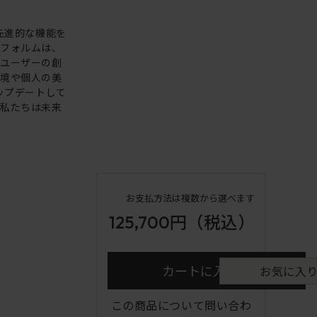
。先進的な機能を
いフォルムは、
。ユーザーの創
環境や個人の美
アップデートして
も私たちは未来
お支払方法は複数から選べます
125,700円
（税込）
カートに入れる
お気に入
この商品について問い合わ