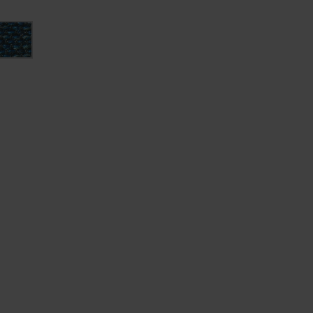
ープ
ブ
ル
ラ
ウ
ン