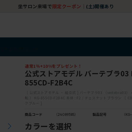
坐サロン来場で
限定クーポン
｜
(土)開催あり
アイテム
アウトレット
通常1％+10%をプレゼント！
公式ストアモデル バーテブラ03 K
855CD-F2B4C
［ 公式ストアモデル ・ 組立式 ] バーテブラ03 （vertebra03）
転 ） KG-855CD-F2B4C 本体 : F2 / チェスナットブラウン ［ CD
クブルー ]
商品コード
（24089385）
製品記号
（KG-
カラーを選択