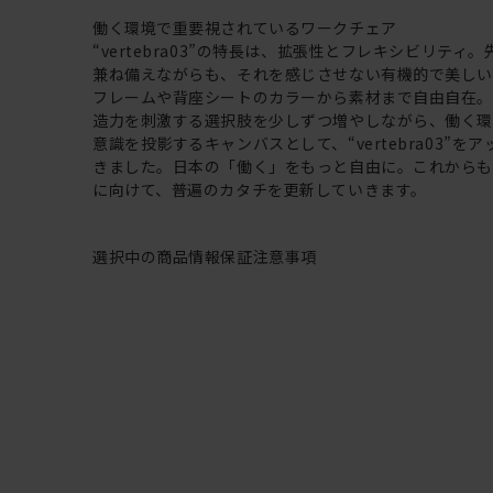
働く環境で重要視されているワークチェア
“vertebra03”の特長は、拡張性とフレキシビリティ
兼ね備えながらも、それを感じさせない有機的で美し
フレームや背座シートのカラーから素材まで自由自在
造力を刺激する選択肢を少しずつ増やしながら、働く
意識を投影するキャンバスとして、“vertebra03”を
きました。日本の「働く」をもっと自由に。これから
に向けて、普遍のカタチを更新していきます。
選択中の商品情報
保証
注意事項