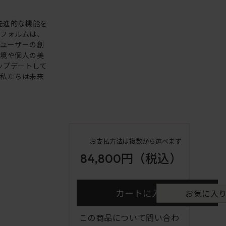
。先進的な機能を
いフォルムは、
。ユーザーの創
環境や個人の美
アップデートして
も私たちは未来
お支払方法は複数から選べます
84,800円
（税込）
カートに入れる
お気に入
この商品について問い合わ