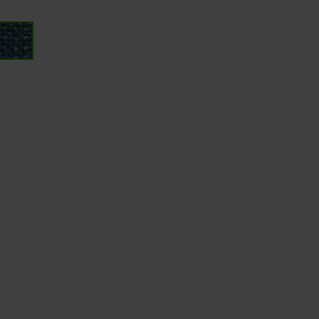
クブ
ブ
ルー
ラ
ウ
ン