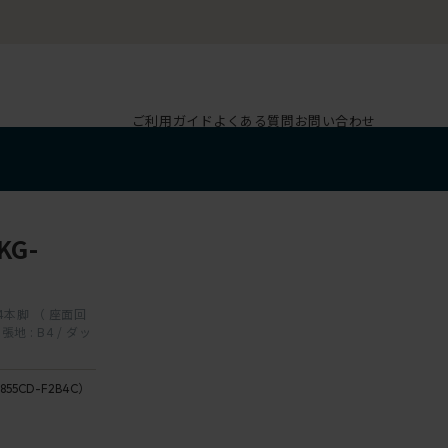
ご利用ガイド
よくある質問
お問い合わせ
G-
 4本脚 （ 座面回
F2/
張地 : B4 / ダッ
チ
ェ
背
ス
855CD-F2B4C）
座：
ナ
B4 /
ッ
ダッ
ト