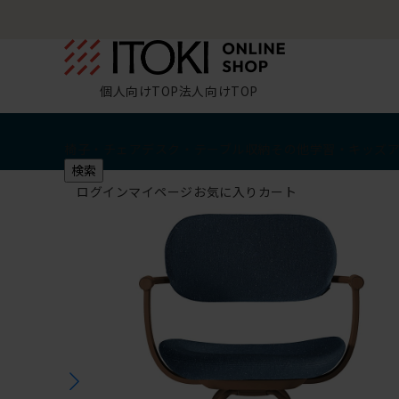
個人向けTOP
法人向けTOP
椅子・チェア
デスク・テーブル
収納
その他
学習・キッズ
検索
ログイン
マイページ
お気に入り
カート