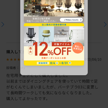
ユーザーレビュー
この商品のレビュー
1
件のレビューが投稿されています
購入して良かった
2023/06/10
投稿者：
yty
在宅用チェアとして購入しました。
以前まではダイニングチェアを使っていて時間で足
がむくんでしまいましたが、バーテブラ03に変更し
て長時間ワークしても気にならなくなりました。
購入してよかったです。