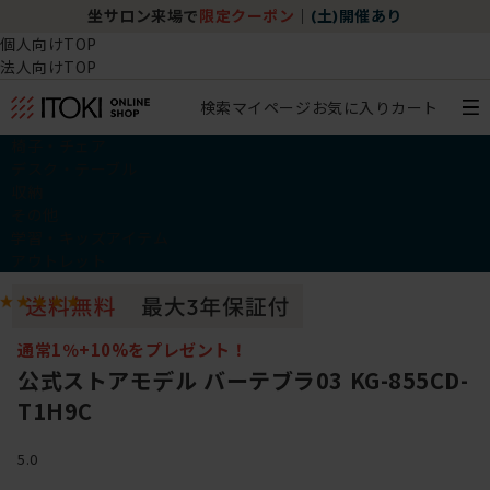
坐サロン来場で
限定クーポン
｜
(土)開催あり
個人向けTOP
法人向けTOP
検索
マイページ
お気に入り
カート
椅子・チェア
デスク・テーブル
収納
その他
学習・キッズアイテム
アウトレット
通常1％+10%をプレゼント！
公式ストアモデル バーテブラ03 KG-855CD-
T1H9C
5.0