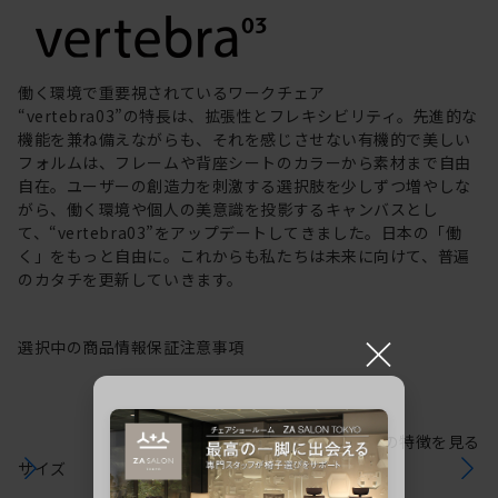
働く環境で重要視されているワークチェア
“vertebra03”の特長は、拡張性とフレキシビリティ。先進的な
機能を兼ね備えながらも、それを感じさせない有機的で美しい
フォルムは、フレームや背座シートのカラーから素材まで自由
自在。ユーザーの創造力を刺激する選択肢を少しずつ増やしな
がら、働く環境や個人の美意識を投影するキャンバスとし
て、“vertebra03”をアップデートしてきました。日本の「働
く」をもっと自由に。これからも私たちは未来に向けて、普遍
のカタチを更新していきます。
×
選択中の商品情報
保証
注意事項
シリーズの特徴を見る
サイズ