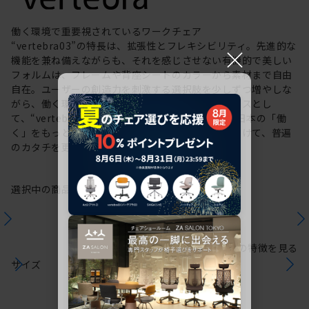
働く環境で重要視されているワークチェア
“vertebra03”の特長は、拡張性とフレキシビリティ。先進的な
×
機能を兼ね備えながらも、それを感じさせない有機的で美しい
フォルムは、フレームや背座シートのカラーから素材まで自由
自在。ユーザーの創造力を刺激する選択肢を少しずつ増やしな
がら、働く環境や個人の美意識を投影するキャンバスとし
て、“vertebra03”をアップデートしてきました。日本の「働
く」をもっと自由に。これからも私たちは未来に向けて、普遍
のカタチを更新していきます。
選択中の商品情報
保証
注意事項
シリーズの特徴を見る
サイズ