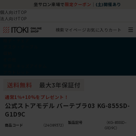
坐サロン来場で
限定クーポン
｜
(土)開催あり
個人向けTOP
法人向けTOP
検索
マイページ
お気に入り
カート
椅子・チェア
デスク・テーブル
収納
その他
学習・キッズアイテム
アウトレット
通常1％+10%をプレゼント！
公式ストアモデル バーテブラ03 KG-855SD-
G1D9C
製品記号
（KG-855SD-
商品コード
（24089372）
G1D9C）