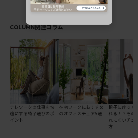
関連コラム
COLUMN
テレワークの仕事を快
在宅ワークにおすすめ
椅子に座って
適にする椅子選びのポ
のオフィスチェア5選
れる！？その
イント
れにくいチェ
方