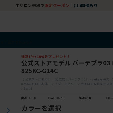
坐サロン来場で
限定クーポン
｜
(土)開催あり
アイテム
アウトレット
通常1％+10%をプレゼント！
公式ストアモデル バーテブラ03 K
825KC-G14C
［ 公式ストアモデル ・ 組立式 ] バーテブラ03 （vertebra03） 
825KC-G14C 本体 : G1 / ダークグリーン ナイロン双輪キャスター
/ Zest ]
商品コード
（24088978）
製品記号
（KG-
カラーを選択