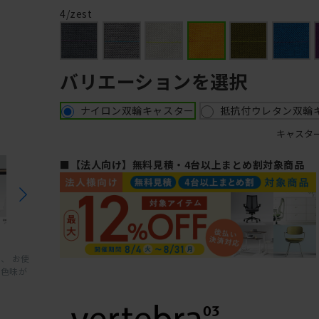
4/zest
バリエーションを選択
ナイロン双輪キャスター
抵抗付ウレタン双輪
キャスタ
■【法人向け】無料見積・4台以上まとめ割対象商品
、 お使
と色味が