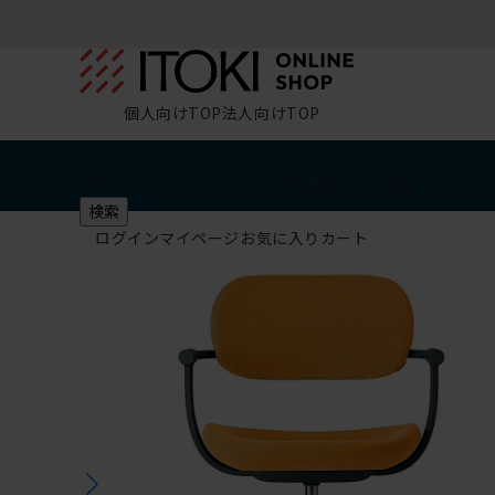
個人向けTOP
法人向けTOP
椅子・チェア
デスク・テーブル
収納
その他
学習・キッズ
検索
ログイン
マイページ
お気に入り
カート