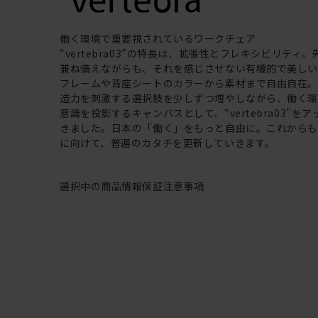
働く環境で重要視されているワークチェア
“vertebra03”の特長は、拡張性とフレキシビリティ
兼ね備えながらも、それを感じさせない有機的で美し
フレームや背座シートのカラーから素材まで自由自在
造力を刺激する選択肢を少しずつ増やしながら、働く
意識を投影するキャンバスとして、“vertebra03”を
きました。日本の「働く」をもっと自由に。これから
に向けて、普遍のカタチを更新していきます。
選択中の商品情報
保証
注意事項