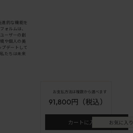
。先進的な機能を
いフォルムは、
。ユーザーの創
環境や個人の美
アップデートして
も私たちは未来
お支払方法は複数から選べます
91,800円
（税込）
カートに入れる
お気に入