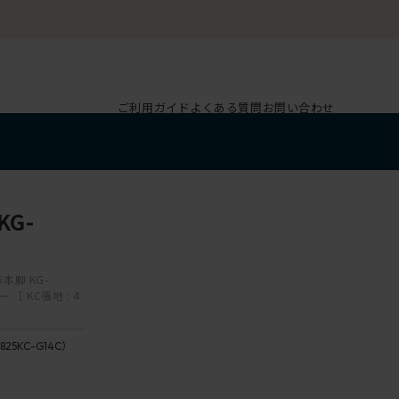
ご利用ガイド
よくある質問
お問い合わせ
G-
5本脚 KG-
 ［ KC張地 : 4
G1
/
ダ
825KC-G14C）
ー
4 /
ク
zest
グ