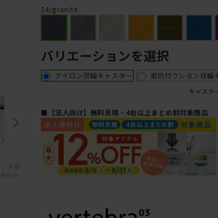
14/granite
バリエーションを選択
ナイロン双輪キャスター
抵抗付ウレタン双輪
キャスタ
■【法人向け】無料見積・4台以上まとめ割対象商品
、 お使
と色味が