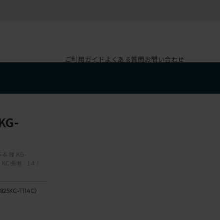
ご利用ガイド
よくある質問
お問い合わせ
G-
5本脚 KG-
C張地 : 14 /
T1
/
825KC-T114C）
ブ
14 /
ラ
ranite
ッ