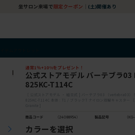
坐サロン来場で
限定クーポン
｜
(土)開催あり
アイテム
アウトレット
通常1％+10%をプレゼント！
公式ストアモデル バーテブラ03 K
825KC-T114C
［ 公式ストアモデル ・ 組立式 ] バーテブラ03 （vertebra03） 
825KC-T114C 本体 : T1 / ブラックT ナイロン双輪キャスター ［ K
Granite ]
商品コード
（24088954）
製品記号
（KG-
カラーを選択
g