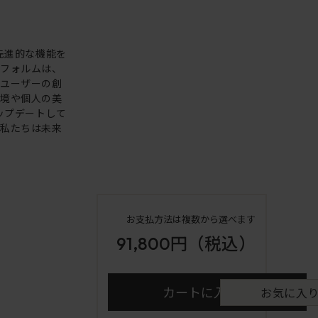
。先進的な機能を
いフォルムは、
。ユーザーの創
環境や個人の美
アップデートして
も私たちは未来
お支払方法は複数から選べます
91,800円
（税込）
カートに入れる
お気に入