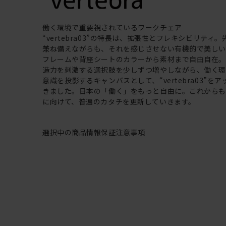
働く環境で重要視されているワークチェア
“vertebra03”の特長は、拡張性とフレキシビリティ
兼ね備えながらも、それを感じさせない有機的で美し
フレームや背座シートのカラーから素材まで自由自在
造力を刺激する選択肢を少しずつ増やしながら、働く
意識を投影するキャンバスとして、“vertebra03”を
きました。日本の「働く」をもっと自由に。これから
に向けて、普遍のカタチを更新していきます。
選択中の商品情報
保証
注意事項