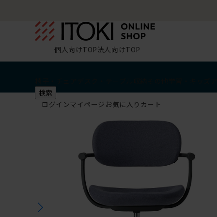
個人向けTOP
法人向けTOP
椅子・チェア
デスク・テーブル
収納
その他
学習・キッズ
検索
ログイン
マイページ
お気に入り
カート