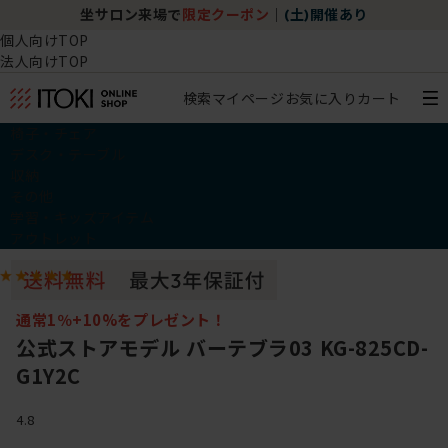
坐サロン来場で
限定クーポン
｜
(土)開催あり
個人向けTOP
法人向けTOP
検索
マイページ
お気に入り
カート
椅子・チェア
デスク・テーブル
収納
その他
学習・キッズアイテム
アウトレット
通常1％+10%をプレゼント！
公式ストアモデル バーテブラ03 KG-825CD-
G1Y2C
4.8