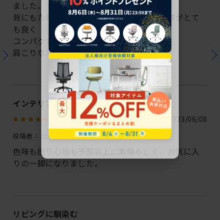
ました。
背にもたれかかると座面がスライドする仕様がとて
も良く
コンパクトで気に入っております。
肩こりなども軽減されております。
インテリアに馴染み、座り心地も◎
2023/06/08
投稿者：
けーこ
色味も座り心地も予想以上に素晴らしく、お気に入
りの一脚になりました。
リビングに馴染む