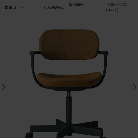
製品記号
（KG-825CD-
商品コード
（24088948）
G1Y2C）