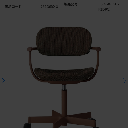
製品記号
（KG-825SD-
商品コード
（24088910）
F2D9C）