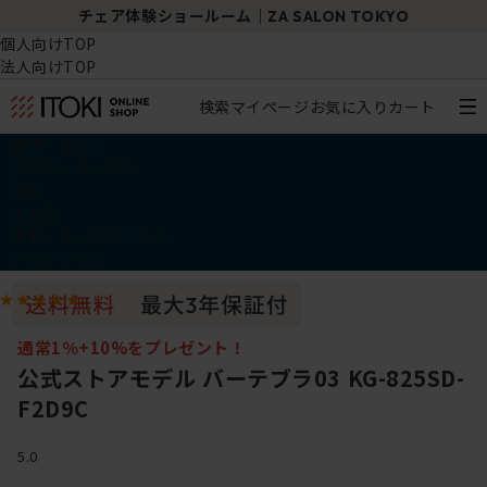
チェア体験ショールーム｜ZA SALON TOKYO
個人向けTOP
法人向けTOP
検索
マイページ
お気に入り
カート
椅子・チェア
デスク・テーブル
収納
その他
学習・キッズアイテム
アウトレット
通常1％+10%をプレゼント！
公式ストアモデル バーテブラ03 KG-825SD-
F2D9C
5.0