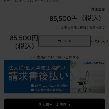
ター ［ SD張地 : D9 / ディープオレンジ ]
受注生産
85,500円
（税込）
お支払方法は複数から選べます
85,500円
カートへ
お気に入り
（税込）
この商品について問い合わせる
法人限定 お見積り