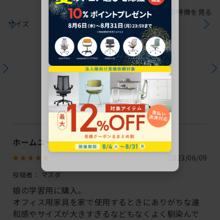
シリーズの特徴を見る
サイズ
ユーザーレビュー
この商品のレビュー
1
件のレビューが投稿されています
ホームユースに最適
2023/06/09
投稿者：
マスダ
娘の学習用に購入。
オフィス用家具を家で使用するときにありがちな違
和感やサイズが大きすぎるなどもなくよく馴染んで