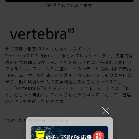
ご希望に応じて承ります。
働く環境で重要視されているワークチェア
“vertebra03”の特長は、拡張性とフレキシビリティ。先進的な
機能を兼ね備えながらも、それを感じさせない有機的で美しい
フォルムは、フレームや背座シートのカラーから素材まで自由
自在。ユーザーの創造力を刺激する選択肢を少しずつ増やしな
がら、働く環境や個人の美意識を投影するキャンバスとし
て、“vertebra03”をアップデートしてきました。日本の「働
く」をもっと自由に。これからも私たちは未来に向けて、普遍
のカタチを更新していきます。
×
選択中の商品情報
保証
注意事項