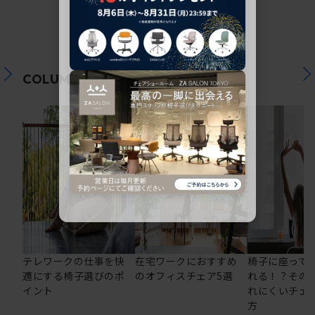
関連コラム
COLUMN
テレワークの仕事を快
在宅ワークにおすすめ
椅子に座って
適にする椅子選びのポ
のオフィスチェア5選
れる！？その
イント
れにくいチェ
方