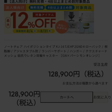
■【法人向け】無料見積・4台以上まとめ割対象商品
ノートチェア ハイポジションタイプ KJ-167JEHP2GND4 ローバック / 樹
脂脚 / アジャスタブル肘 / ランバーサポート / ハンガー / テクスチャード
メッシュ 抵抗ウレタン双輪キャスター ［GN×パーシモンオレンジ］
受注生産
128,900円
（税込）
お支払方法は複数から選べます
128,900円
カートへ
お気に入り
（税込）