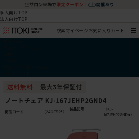
坐サロン来場で
限定クーポン
｜
(土)開催あり
個人向けTOP
法人向けTOP
検索
マイページ
お気に入り
カート
椅子・チェア
デスク・テーブル
収納
その他
学習・キッズアイテム
アウトレット
ノートチェア KJ-167JEHP2GND4
製品記号
（KJ-
商品コード
（24087193）
167JEHP2GND4）