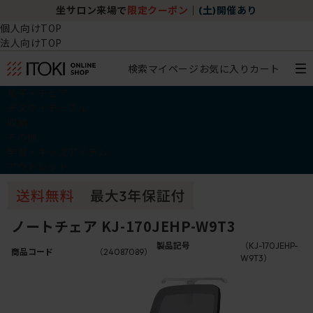
坐サロン来場で
限定クーポン
｜
(土)開催あり
個人向けTOP
法人向けTOP
検索
マイページ
お気に入り
カート
椅子・チェア
デスク・テーブル
収納
その他
学習・キッズアイテム
アウトレット
ノートチェア KJ-170JEHP-W9T3
製品記号
（KJ-170JEHP-
商品コード
（24087089）
W9T3）