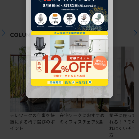
関連コラム
COLUMN
テレワークの仕事を快
在宅ワークにおすすめ
椅子に座って
適にする椅子選びのポ
のオフィスチェア5選
れる！？その
イント
れにくいチェ
方