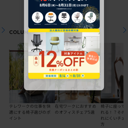
関連コラム
COLUMN
テレワークの仕事を快
在宅ワークにおすすめ
椅子に座って
適にする椅子選びのポ
のオフィスチェア5選
れる！？その
イント
れにくいチェ
方