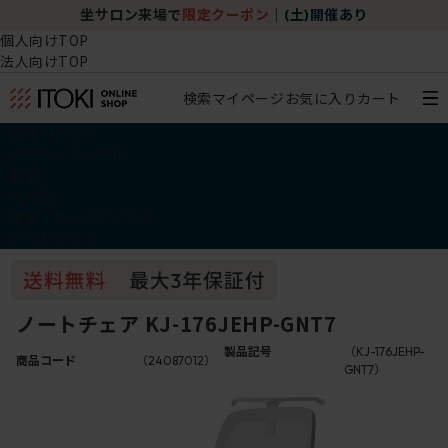
坐サロン来場で
限定クーポン
｜
(土)開催あり
個人向けTOP
法人向けTOP
検索
マイページ
お気に入り
カート
椅子・チェア
デスク・テーブル
収納
その他
学習・キッズアイテム
アウトレット
ノートチェア KJ-176JEHP-GNT7
製品記号
（KJ-176JEHP-
商品コード
（24087012）
GNT7）