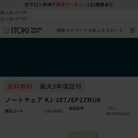
坐サロン来場で
限定クーポン
｜
(土)開催あり
個人向けTOP
法人向けTOP
検索
マイページ
お気に入り
カート
椅子・チェア
デスク・テーブル
収納
その他
学習・キッズアイテム
アウトレット
ノートチェア KJ-187JEP2ZNU6
製品記号
（KJ-
商品コード
（24085851）
187JEP2ZNU6）