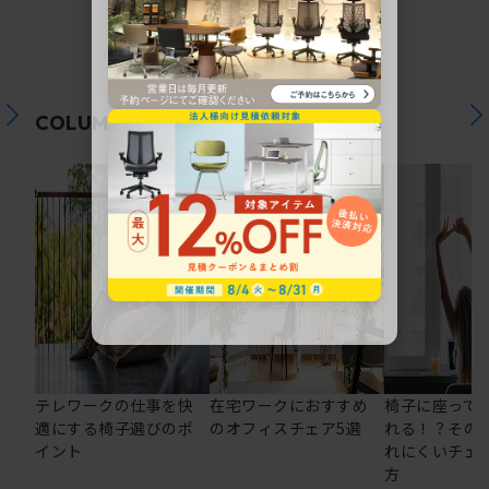
関連コラム
COLUMN
テレワークの仕事を快
在宅ワークにおすすめ
椅子に座って
適にする椅子選びのポ
のオフィスチェア5選
れる！？その
イント
れにくいチェ
方