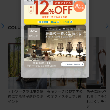
関連コラム
COLUMN
テレワークの仕事を快
在宅ワークにおすすめ
椅子に座って
適にする椅子選びのポ
のオフィスチェア5選
れる！？その
イント
れにくいチェ
方