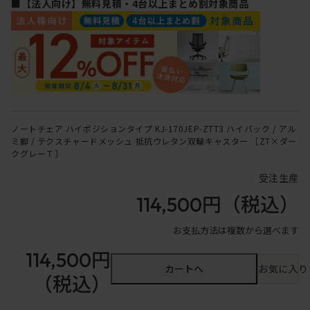
■【法人向け】無料見積・4台以上まとめ割対象商品
ノートチェア ハイポジションタイプ KJ-170JEP-ZTT3 ハイバック / アル
ミ脚 / テクスチャードメッシュ 抵抗ウレタン双輪キャスター ［ZT×ダー
クグレーＴ］
受注生産
114,500円
（税込）
お支払方法は複数から選べます
114,500円
カートへ
お気に入り
（税込）