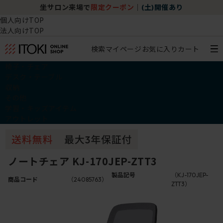
で
限定クーポン
｜
(土)開催あり
チェア体験ショールーム
個人向けTOP
法人向けTOP
検索
マイページ
お気に入り
カート
椅子・チェア
デスク・テーブル
収納
その他
学習・キッズアイテム
アウトレット
ノートチェア KJ-170JEP-ZTT3
製品記号
（KJ-170JEP-
商品コード
（24085763）
ZTT3）