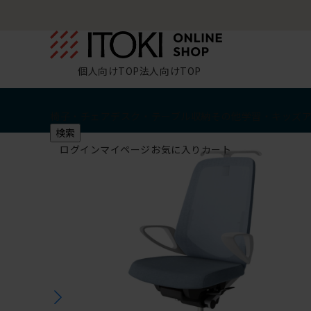
個人向けTOP
法人向けTOP
椅子・チェア
デスク・テーブル
収納
その他
学習・キッズ
検索
ログイン
マイページ
お気に入り
カート