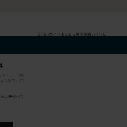
ご利用ガイド
よくある質問
お問い合わせ
4
ク / アルミ脚 /
シュ 抵抗ウレタン
156JEHP-ZNB4）