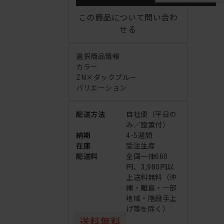
この商品について問い合わ
せる
選択商品情報
カラー
ZN×ダックブルー
バリエーション
配送方法
自社便（平日の
み／設置付）
納期
4-5週間
在庫
受注生産
配送料
全国一律660
円、3,980円以
上送料無料（沖
縄・離島・一部
地域・階段手上
げ等を除く）