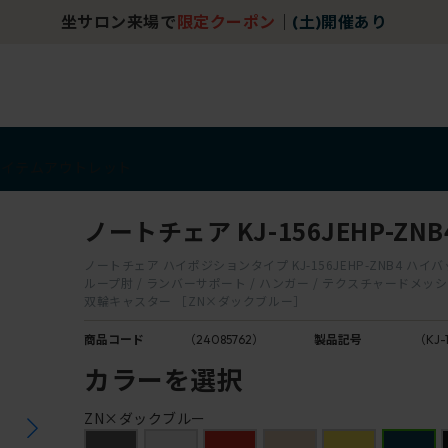
坐サロン来場で
限定クーポン
｜
(土)開催あり
アイテム
アウトレット
ノートチェア KJ-156JEHP-ZNB
ノートチェア ハイポジションタイプ KJ-156JEHP-ZNB4 ハイバッ
ループ肘 / ランバーサポート / ハンガー / テクスチャードメッ
双輪キャスター ［ZN×ダックブルー］
商品コード
（24085762）
製品記号
（KJ-
カラーを選択
ZN×ダックブルー