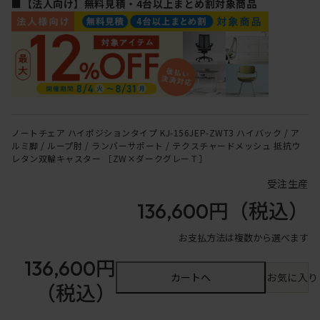
■【法人向け】無料見積・4台以上まとめ割対象商品
ノートチェア ハイポジションタイプ KJ-156JEP-ZWT3 ハイバック / ア
ルミ脚 / ループ肘 / ランバーサポート / テクスチャードメッシュ 抵抗ウ
レタン双輪キャスター ［ZW×ダークグレーＴ］
受注生産
136,600円
（税込）
お支払方法は複数から選べます
136,600円
カートへ
お気に入り
（税込）