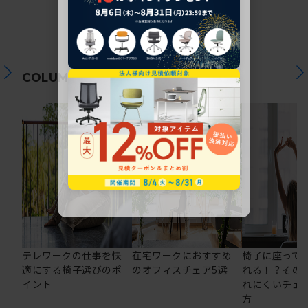
関連コラム
COLUMN
テレワークの仕事を快
在宅ワークにおすすめ
椅子に座って
適にする椅子選びのポ
のオフィスチェア5選
れる！？その
イント
れにくいチェ
方