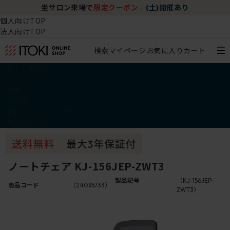
坐サロン来場で
限定クーポン
｜
(土)開催あり
個人向けTOP
法人向けTOP
検索
マイページ
お気に入り
カート
椅子・チェア
デスク・テーブル
収納
その他
学習・キッズアイテム
アウトレット
ノートチェア KJ-156JEP-ZWT3
製品記号
（KJ-156JEP-
商品コード
（24085733）
ZWT3）