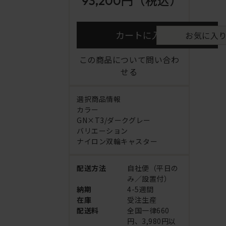
93,200円
（税込）
カートに入れる
お気に入
この商品について問い合わ
せる
選択商品情報
カラー
GN×T3/ダークグレー
バリエーション
ナイロン双輪キャスター
配送方法
自社便（平日の
み／設置付）
納期
4-5週間
在庫
受注生産
配送料
全国一律660
円、3,980円以