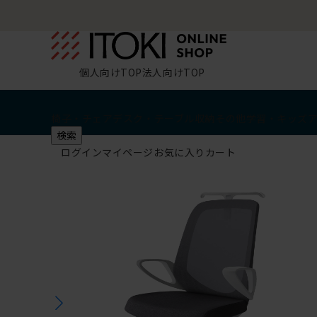
個人向けTOP
法人向けTOP
椅子・チェア
デスク・テーブル
収納
その他
学習・キッズ
検索
ログイン
マイページ
お気に入り
カート