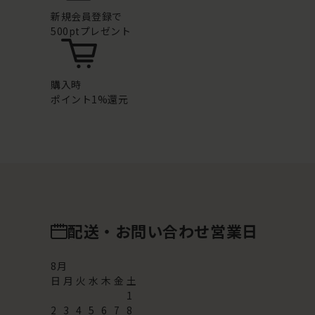
新規会員登録で
500ptプレゼント
購入時
ポイント1%還元
配送・お問い合わせ営業日
8
月
日
月
火
水
木
金
土
1
2
3
4
5
6
7
8