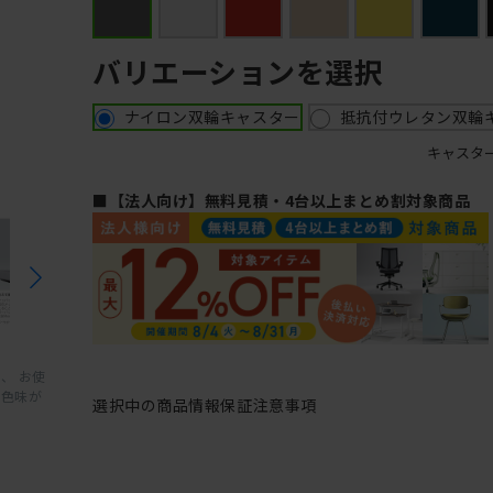
バリエーションを選択
ナイロン双輪キャスター
抵抗付ウレタン双輪
キャスタ
■【法人向け】無料見積・4台以上まとめ割対象商品
、 お使
と色味が
選択中の商品情報
保証
注意事項