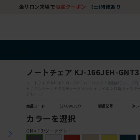
坐サロン来場で
限定クーポン
｜
(土)開催あり
アイテム
アウトレット
ノートチェア KJ-166JEH-GNT3
ノートチェア KJ-166JEH-GNT3 ローバック / 樹脂脚 / ループ
ト / ハンガー / テクスチャードメッシュ ナイロン双輪キャスタ
グレーＴ］
商品コード
（24084383）
製品記号
（KJ-
カラーを選択
GN×T3/ダークグレー