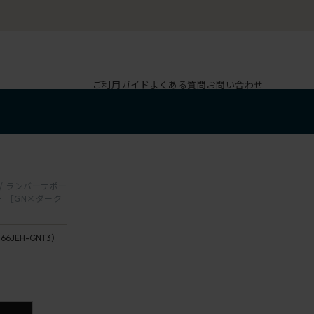
ご利用ガイド
よくある質問
お問い合わせ
肘 / ランバーサポー
ー ［GN×ダーク
166JEH-GNT3）