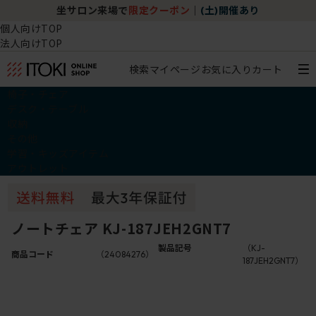
坐サロン来場で
限定クーポン
｜
(土)開催あり
個人向けTOP
法人向けTOP
検索
マイページ
お気に入り
カート
椅子・チェア
デスク・テーブル
収納
その他
学習・キッズアイテム
アウトレット
ノートチェア KJ-187JEH2GNT7
製品記号
（KJ-
商品コード
（24084276）
187JEH2GNT7）