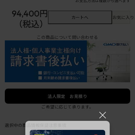
お支払方法は複数から選べます
94,400円
カートへ
お気に入り
（税込）
この商品について問い合わせる
法人限定 お見積り
ご希望に応じて承ります。
×
選択中の商品情報
保証
注意事項