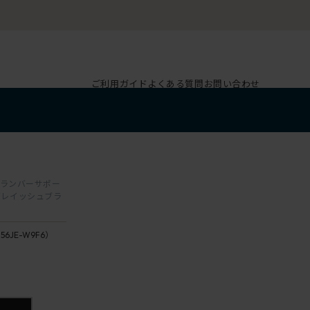
ご利用ガイド
よくある質問
お問い合わせ
 / ランバーサポー
グレイッシュブラ
156JE-W9F6）