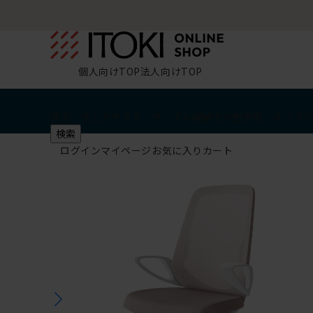
個人向けTOP
法人向けTOP
椅子・チェア
デスク・テーブル
収納
その他
学習・キッズ
検索
ログイン
マイページ
お気に入り
カート