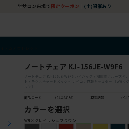
坐サロン来場で
限定クーポン
｜
(土)開催あり
アイテム
アウトレット
ノートチェア KJ-156JE-W9F6
ノートチェア KJ-156JE-W9F6 ハイバック / 樹脂脚 / ループ肘
ト / テクスチャードメッシュ ナイロン双輪キャスター ［W9×
ウン］
商品コード
（24084158）
製品記号
（KJ-
カラーを選択
W9×グレイッシュブラウン