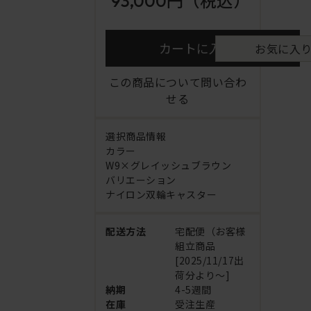
93,000円
（税込）
カートに入れる
お気に入
この商品について問い合わ
せる
選択商品情報
カラー
W9×グレイッシュブラウン
バリエーション
ナイロン双輪キャスター
配送方法
宅配便（お客様
組立商品
[2025/11/17出
荷分より～]
納期
4-5週間
在庫
受注生産