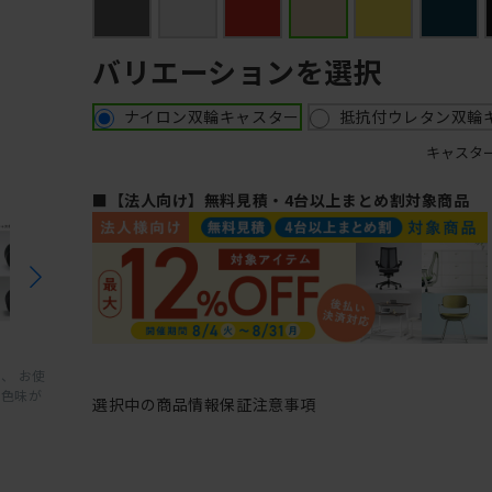
バリエーションを選択
ナイロン双輪キャスター
抵抗付ウレタン双輪
キャスタ
■【法人向け】無料見積・4台以上まとめ割対象商品
、 お使
と色味が
選択中の商品情報
保証
注意事項