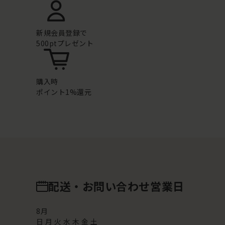
新規会員登録で
500ptプレゼント
購入時
ポイント1%還元
配送・お問い合わせ営業日
8
月
日
月
火
水
木
金
土