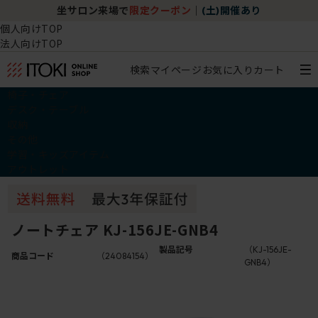
坐サロン来場で
限定クーポン
｜
(土)開催あり
個人向けTOP
法人向けTOP
検索
マイページ
お気に入り
カート
椅子・チェア
デスク・テーブル
収納
その他
学習・キッズアイテム
アウトレット
ノートチェア KJ-156JE-GNB4
製品記号
（KJ-156JE-
商品コード
（24084154）
GNB4）