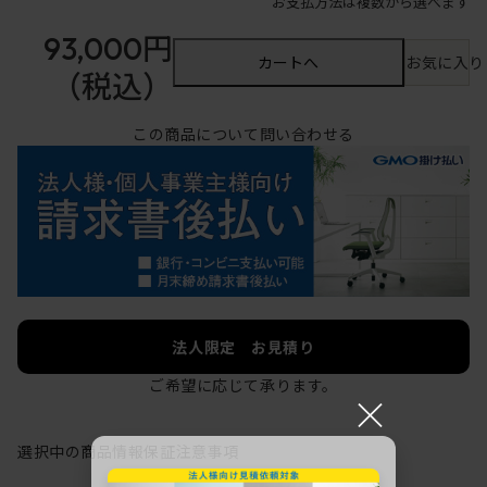
お支払方法は複数から選べます
93,000円
カートへ
お気に入り
（税込）
この商品について問い合わせる
法人限定 お見積り
ご希望に応じて承ります。
×
選択中の商品情報
保証
注意事項