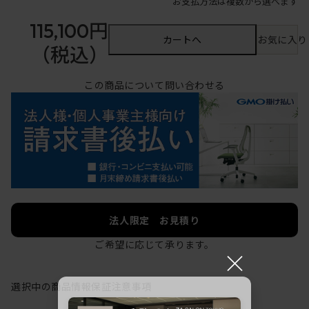
お支払方法は複数から選べます
115,100円
カートへ
お気に入り
（税込）
この商品について問い合わせる
法人限定 お見積り
ご希望に応じて承ります。
×
選択中の商品情報
保証
注意事項