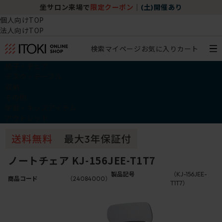
坐サロン来場で
限定クーポン
｜
(土)開催あり
個人向けTOP
法人向けTOP
検索
マイページ
お気に入り
カート
椅子・チェア
デスク・テーブル
収納
その他
学習・キッズアイテム
アウトレット
ノートチェア KJ-156JEE-T1T7
製品記号
（KJ-156JEE-
商品コード
（24084000）
T1T7）