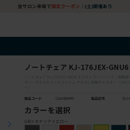
坐サロン来場で
限定クーポン
｜
(土)開催あり
アイテム
アウトレット
ノートチェア KJ-176JEX-GNU6
ノートチェア KJ-176JEX-GNU6 エクストラハイバック / 樹脂脚 
ガー / テクスチャードメッシュ ナイロン双輪キャスター ［GN
ー］
商品コード
（24083991）
製品記号
（KJ-
カラーを選択
GN×カナリアイエロー