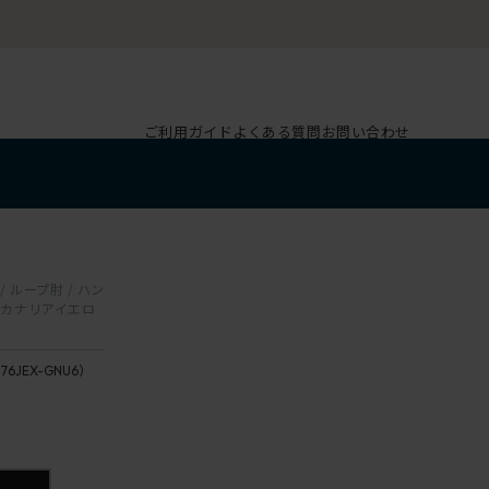
ご利用ガイド
よくある質問
お問い合わせ
/ ループ肘 / ハン
×カナリアイエロ
176JEX-GNU6）