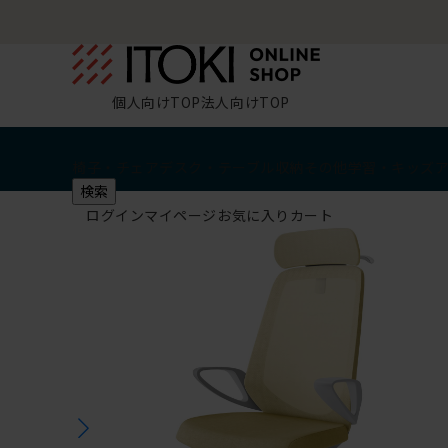
個人向けTOP
法人向けTOP
椅子・チェア
デスク・テーブル
収納
その他
学習・キッズ
検索
ログイン
マイページ
お気に入り
カート