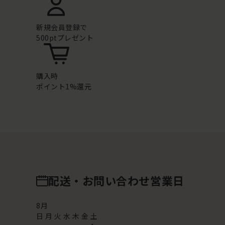
新規会員登録で
500ptプレゼント
購入時
ポイント1%還元
配送・お問い合わせ営業日
8
月
日
月
火
水
木
金
土