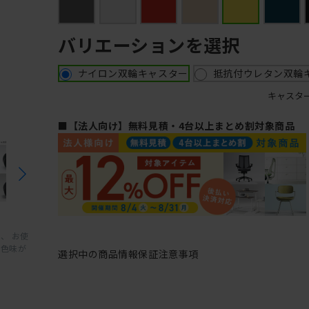
バリエーションを選択
ナイロン双輪キャスター
抵抗付ウレタン双輪
キャスタ
■【法人向け】無料見積・4台以上まとめ割対象商品
、 お使
と色味が
選択中の商品情報
保証
注意事項