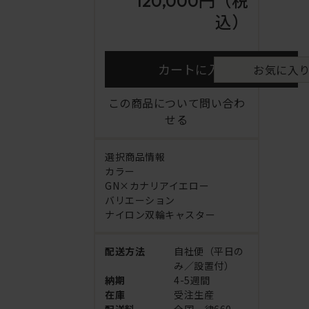
120,000円
（税
込）
カートに入れる
お気に入
この商品について問い合わ
せる
選択商品情報
カラー
GN×カナリアイエロー
バリエーション
ナイロン双輪キャスター
配送方法
自社便（平日の
み／設置付）
納期
4-5週間
在庫
受注生産