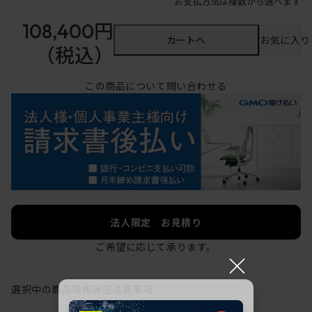
お支払方法は複数から選べます
108,400円
カートへ
お気に入り
（税込）
この商品について問い合わせる
法人限定 お見積り
ご希望に応じて承ります。
×
選択中の商品情報
保証
注意事項