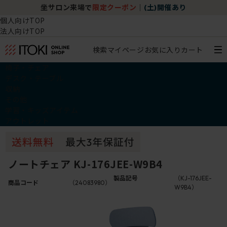
坐サロン来場で
限定クーポン
｜
(土)開催あり
個人向けTOP
法人向けTOP
検索
マイページ
お気に入り
カート
椅子・チェア
デスク・テーブル
収納
その他
学習・キッズアイテム
アウトレット
ノートチェア KJ-176JEE-W9B4
製品記号
（KJ-176JEE-
商品コード
（24083980）
W9B4）