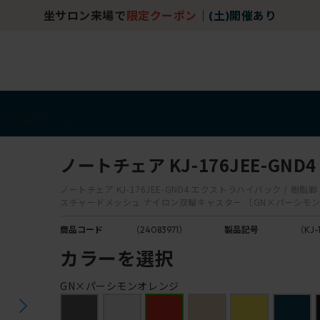
坐サロン来場で
限定クーポン
｜
(土)開催あり
アイテム
アウトレット
ノートチェア KJ-176JEE-GND4
ノートチェア KJ-176JEE-GND4 エクストラハイバック / 樹脂脚 
スチャードメッシュ ナイロン双輪キャスター ［GN×パーシモ
商品コード
（24083971）
製品記号
（KJ-
カラーを選択
GN×パーシモンオレンジ