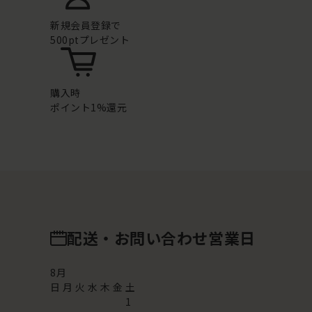
新規会員登録で
500ptプレゼント
購入時
ポイント1%還元
配送・お問い合わせ営業日
8
月
日
月
火
水
木
金
土
1