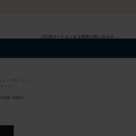
ご利用ガイド
よくある質問
お問い合わせ
/ ループ肘 / テク
ンオレンジ］
176JEE-GND4）