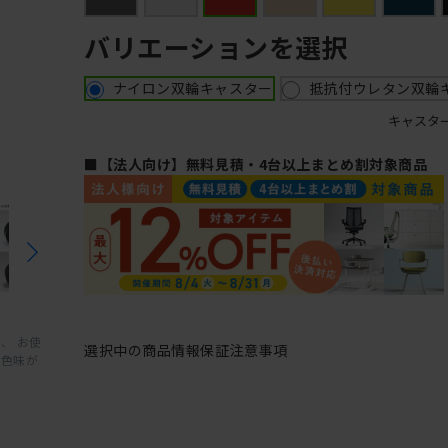
バリエーションを選択
ナイロン双輪キャスター
抵抗付ウレタン双輪
キャスタ
■【法人向け】無料見積・4台以上まとめ割対象商品
、 お使
選択中の商品情報
保証
注意事項
と色味が