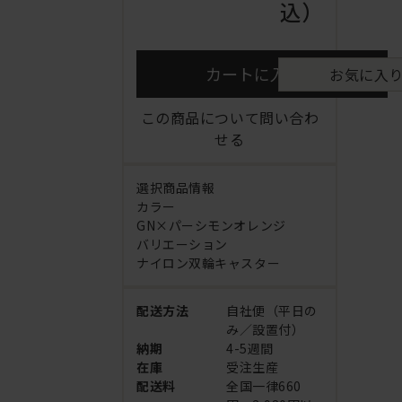
込）
カートに入れる
お気に入
この商品について問い合わ
せる
選択商品情報
カラー
GN×パーシモンオレンジ
バリエーション
ナイロン双輪キャスター
配送方法
自社便（平日の
み／設置付）
納期
4-5週間
在庫
受注生産
配送料
全国一律660