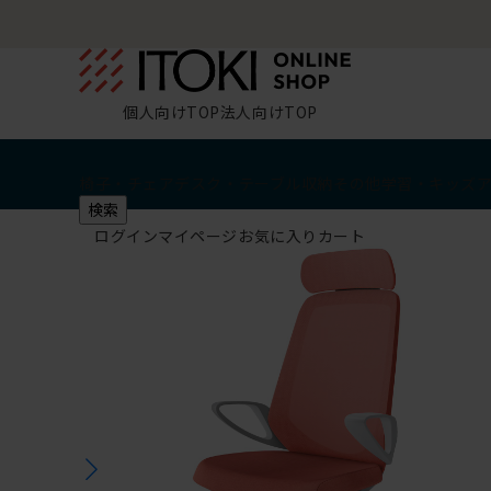
個人向けTOP
法人向けTOP
椅子・チェア
デスク・テーブル
収納
その他
学習・キッズ
検索
ログイン
マイページ
お気に入り
カート