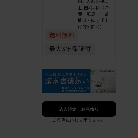
円、3,980円以
上送料無料（沖
縄・離島・一部
地域・階段手上
げ等を除く）
法人限定 お見積り
ご希望に応じて承ります。