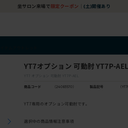
坐サロン来場で
限定クーポン
｜
(土)開催あり
アイテム
アウトレット
YT7オプション 可動肘 YT7P-AE
YT7 オプション 可動肘 YT7P-AEL
商品コード
（24083570）
製品記号
（YT7
YT7専用のオプション可動肘です。
選択中の商品情報
注意事項