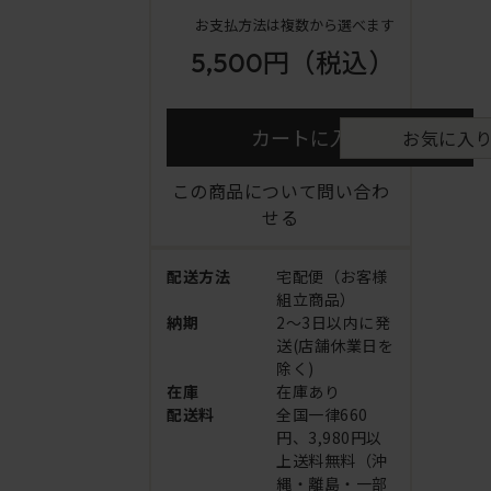
お支払方法は複数から選べます
5,500円
（税込）
カートに入れる
お気に入
この商品について問い合わ
せる
配送方法
宅配便（お客様
組立商品）
納期
2～3日以内に発
送(店舗休業日を
除く)
在庫
在庫あり
配送料
全国一律660
円、3,980円以
上送料無料（沖
縄・離島・一部