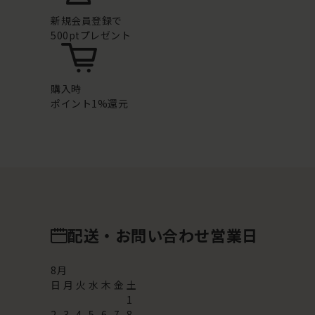
新規会員登録で
500ptプレゼント
購入時
ポイント1%還元
配送・お問い合わせ営業日
8
月
日
月
火
水
木
金
土
1
2
3
4
5
6
7
8