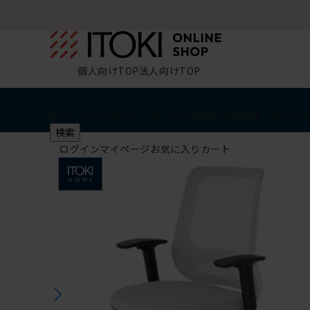
個人向けTOP
法人向けTOP
椅子・チェア
デスク・テーブル
収納
その他
学習・キッズ
検索
ログイン
マイページ
お気に入り
カート