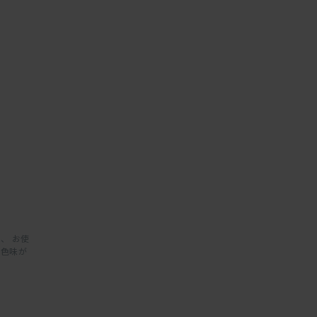
、 お使
と色味が