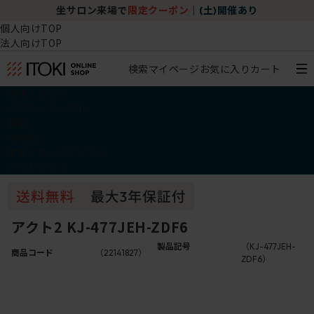
坐サロン来場で
限定クーポン
｜
(土)開催あり
個人向けTOP
法人向けTOP
検索
マイページ
お気に入り
カート
椅子・チェア
デスク・テーブル
収納
その他
学習・キッズアイテム
アウトレット
アクト2 KJ-477JEH-ZDF6
製品記号
（KJ-477JEH-
商品コード
（22141827）
ZDF6）