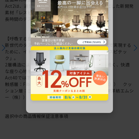
Act2は、通気性にすぐれた “呼吸する座面”を可能にした新開発
素材「レスピテック」を採用。
長時間のデスクワークもここちよさを保ち続けます。
【呼吸する座面：レスピテック】
新世代のタスクチェアに求められる性能を高い次元で実現する
ために、イトーキが新たに開発した高機能素材「レスピテッ
ク」。
2層構造により“呼吸する座面”を可能にし、ずっと続く、快適
な座り心地を実現しました。
Act40では下記素材を採用しています。
触感層：Fibre cushion VL（帝人フロンティア（株）） クッ
ション層：三次元網状繊維構造体ブレスエアー®（東洋紡エムシ
ー（株））
選択中の商品情報
保証
注意事項