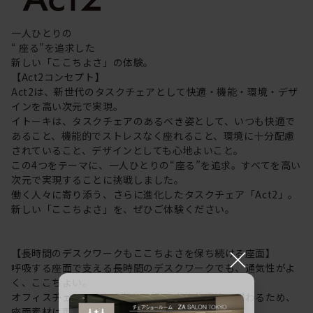
一人ひとりの
“ 座る”を追求した
新しい「ここちよさ」の体験。
【Act2コンセプト】
Act2は、新世代のタスクチェアとして快適・機能・環境・デザ
インを高い次元で実現。
イトーキは、タスクチェアのあるべき姿として、いつも快適で
あること、機能的でストレスなく座れること、環境に十分配慮
されていること、デザインとしても心地よいこと。
この4つをテーマに、一人ひとりの“座る”を追求。すべてを高い
次元で実現することに挑戦しました。
働く人々に寄り添う、さらに進化したタスクチェア「Act2」。
新しい「ここちよさ」を、ぜひご体験ください。
×
【長時間のデスクワークもここちよさを保ち続ける座面】
呼吸する座面で支える長時間のデスクワークでも、通気性がよ
く、ここちよい。
オフィスチェアの座り心地は、集中力や生産性に関わるため、
座面素材は重要なポイントに。