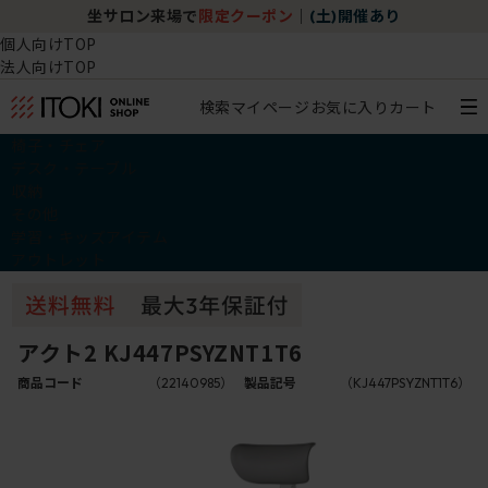
坐サロン来場で
限定クーポン
｜
(土)開催あり
個人向けTOP
法人向けTOP
検索
マイページ
お気に入り
カート
椅子・チェア
デスク・テーブル
収納
その他
学習・キッズアイテム
アウトレット
アクト2 KJ447PSYZNT1T6
商品コード
（22140985）
製品記号
（KJ447PSYZNT1T6）