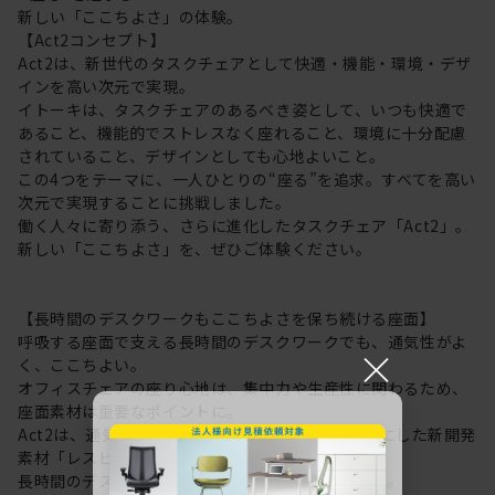
新しい「ここちよさ」の体験。
【Act2コンセプト】
Act2は、新世代のタスクチェアとして快適・機能・環境・デザ
インを高い次元で実現。
イトーキは、タスクチェアのあるべき姿として、いつも快適で
あること、機能的でストレスなく座れること、環境に十分配慮
されていること、デザインとしても心地よいこと。
この4つをテーマに、一人ひとりの“座る”を追求。すべてを高い
次元で実現することに挑戦しました。
働く人々に寄り添う、さらに進化したタスクチェア「Act2」。
新しい「ここちよさ」を、ぜひご体験ください。
【長時間のデスクワークもここちよさを保ち続ける座面】
呼吸する座面で支える長時間のデスクワークでも、通気性がよ
×
く、ここちよい。
オフィスチェアの座り心地は、集中力や生産性に関わるため、
座面素材は重要なポイントに。
Act2は、通気性にすぐれた “呼吸する座面”を可能にした新開発
素材「レスピテック」を採用。
長時間のデスクワークもここちよさを保ち続けます。