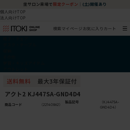
坐サロン来場で
限定クーポン
｜
(土)開催あり
個人向けTOP
法人向けTOP
検索
マイページ
お気に入り
カート
椅子・チェア
デスク・テーブル
収納
その他
学習・キッズアイテム
アウトレット
アクト2 KJ447SA-GND4D4
製品記号
（KJ447SA-
商品コード
（22140862）
GND4D4）