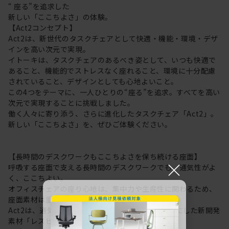
“ 座る”を追求した
新しい「ここちよさ」の体験。
【Act2コンセプト】
Act2は、新世代のタスクチェアとして快適・機能・環境・デザ
インを高い次元で実現。
イトーキは、タスクチェアのあるべき姿として、いつも快適で
あること、機能的でストレスなく座れること、環境に十分配慮
されていること、デザインとしても心地よいこと。
この4つをテーマに、一人ひとりの“座る”を追求。すべてを高い
次元で実現することに挑戦しました。
働く人々に寄り添う、さらに進化したタスクチェア「Act2」。
新しい「ここちよさ」を、ぜひご体験ください。
【長時間のデスクワークもここちよさを保ち続ける座面】
×
呼吸する座面で支える長時間のデスクワークでも、通気性がよ
く、ここちよい。
オフィスチェアの座り心地は、集中力や生産性に関わるため、
座面素材は重要なポイントに。
Act2は、通気性にすぐれた “呼吸する座面”を可能にした新開発
素材「レスピテック」を採用。