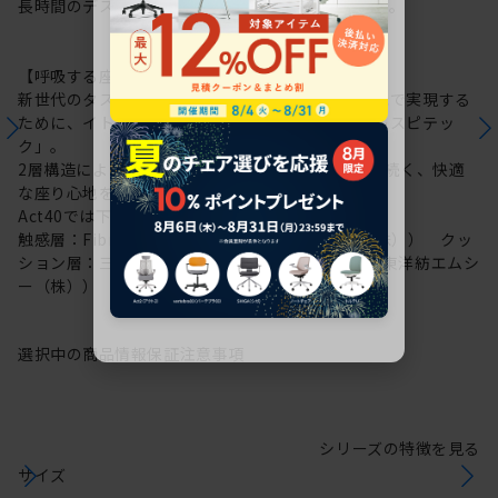
長時間のデスクワークもここちよさを保ち続けます。
【呼吸する座面：レスピテック】
新世代のタスクチェアに求められる性能を高い次元で実現する
ために、イトーキが新たに開発した高機能素材「レスピテッ
ク」。
2層構造により“呼吸する座面”を可能にし、ずっと続く、快適
な座り心地を実現しました。
Act40では下記素材を採用しています。
触感層：Fibre cushion VL（帝人フロンティア（株）） クッ
ション層：三次元網状繊維構造体ブレスエアー®（東洋紡エムシ
ー（株））
選択中の商品情報
保証
注意事項
シリーズの特徴を見る
サイズ