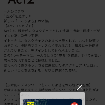
一人ひとりの
“ 座る”を追求した
新しい「ここちよさ」の体験。
【Act2コンセプト】
Act2は、新世代のタスクチェアとして快適・機能・環境・デザ
インを高い次元で実現。
イトーキは、タスクチェアのあるべき姿として、いつも快適で
あること、機能的でストレスなく座れること、環境に十分配慮
されていること、デザインとしても心地よいこと。
この4つをテーマに、一人ひとりの“座る”を追求。すべてを高い
次元で実現することに挑戦しました。
働く人々に寄り添う、さらに進化したタスクチェア「Act2」。
新しい「ここちよさ」を、ぜひご体験ください。
×
【長時間のデスクワークもここちよさを保ち続ける座面】
呼吸する座面で支える長時間のデスクワークでも、通気性がよ
く、ここちよい。
オフィスチェアの座り心地は、集中力や生産性に関わるため、
座面素材は重要なポイントに。