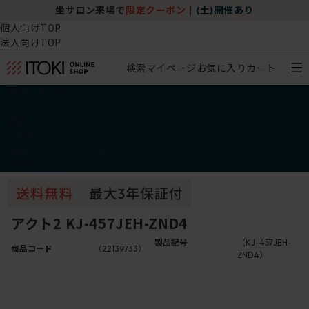
坐サロン来場で
限定クーポン
｜
(土)開催あり
個人向けTOP
法人向けTOP
検索
マイページ
お気に入り
カート
椅子・チェア
デスク・テーブル
収納
その他
学習・キッズアイテム
アウトレット
アクト2 KJ-457JEH-ZND4
製品記号
（KJ-457JEH-
商品コード
（22139733）
ZND4）