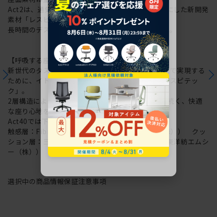
Act2は、通気性にすぐれた “呼吸する座面”を可能にした新開発
素材「レスピテック」を採用。
長時間のデスクワークもここちよさを保ち続けます。
【呼吸する座面：レスピテック】
新世代のタスクチェアに求められる性能を高い次元で実現する
ために、イトーキが新たに開発した高機能素材「レスピテッ
ク」。
2層構造により“呼吸する座面”を可能にし、ずっと続く、快適
な座り心地を実現しました。
Act40では下記素材を採用しています。
触感層：Fibre cushion VL（帝人フロンティア（株）） クッ
ション層：三次元網状繊維構造体ブレスエアー®（東洋紡エムシ
ー（株））
選択中の商品情報
保証
注意事項