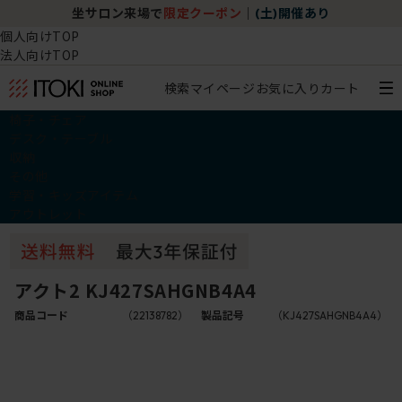
坐サロン来場で
限定クーポン
｜
(土)開催あり
個人向けTOP
法人向けTOP
検索
マイページ
お気に入り
カート
椅子・チェア
デスク・テーブル
収納
その他
学習・キッズアイテム
アウトレット
アクト2 KJ427SAHGNB4A4
商品コード
（22138782）
製品記号
（KJ427SAHGNB4A4）