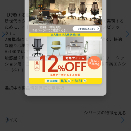
【呼吸する座面：レスピテック】
新世代のタスクチェアに求められる性能を高い次元で実現する
ために、イトーキが新たに開発した高機能素材「レスピテッ
ク」。
2層構造により“呼吸する座面”を可能にし、ずっと続く、快適
な座り心地を実現しました。
Act40では下記素材を採用しています。
触感層：Fibre cushion VL（帝人フロンティア（株）） クッ
ション層：三次元網状繊維構造体ブレスエアー®（東洋紡エムシ
ー（株））
選択中の商品情報
保証
注意事項
シリーズの特徴を見る
サイズ