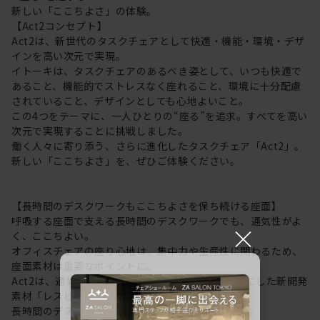
新しい「ここちよさ」の体験。
【Act2コンセプト】
Act2は、新世代のタスクチェアとして快適・機能・環境・デザ
インを高い次元で実現。
イトーキは、タスクチェアのあるべき姿として、いつも快適で
あること、機能的でストレスなく座れること、環境に十分配慮
されていること、デザインとしても心地よいこと。
この4つをテーマに、一人ひとりの“座る”を追求。すべてを高い
次元で実現することに挑戦しました。
働く人々に寄り添う、さらに進化したタスクチェア「Act2」。
新しい「ここちよさ」を、ぜひご体験ください。
【長時間のデスクワークもここちよさを保ち続ける座面】
呼吸する座面で支える長時間のデスクワークでも、通気性がよ
×
く、ここちよい。
オフィスチェアの座り心地は、集中力や生産性に関わるため、
座面素材は重要なポイントに。
Act2は、通気性にすぐれた “呼吸する座面”を可能にした新開発
素材「レスピテック」を採用。
長時間のデスクワークもここちよさを保ち続けます。