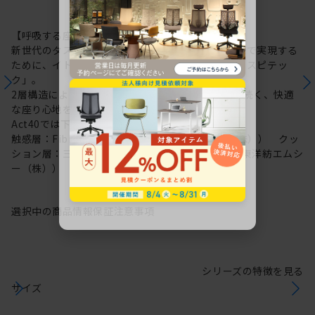
【呼吸する座面：レスピテック】
新世代のタスクチェアに求められる性能を高い次元で実現する
ために、イトーキが新たに開発した高機能素材「レスピテッ
ク」。
2層構造により“呼吸する座面”を可能にし、ずっと続く、快適
な座り心地を実現しました。
Act40では下記素材を採用しています。
触感層：Fibre cushion VL（帝人フロンティア（株）） クッ
ション層：三次元網状繊維構造体ブレスエアー®（東洋紡エムシ
ー（株））
選択中の商品情報
保証
注意事項
シリーズの特徴を見る
サイズ