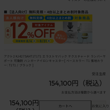
■【法人向け】無料見積・4台以上まとめ割対象商品
アクト2 KJ427SAHT1T1T1 エラストマバック テクスチャード ランバーサ
ポート 可動肘 ハンガーナイロンキャスター[ ベースカラー: T1 張地カラ
ー: T1T1 / ブラック ]
受注生産
154,100円
（税込）
お支払方法は複数から選べます
154,100円
カートへ
お気に入り