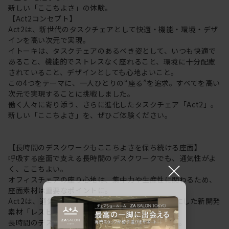
新しい「ここちよさ」の体験。
【Act2コンセプト】
Act2は、新世代のタスクチェアとして快適・機能・環境・デザ
インを高い次元で実現。
イトーキは、タスクチェアのあるべき姿として、いつも快適で
あること、機能的でストレスなく座れること、環境に十分配慮
されていること、デザインとしても心地よいこと。
この4つをテーマに、一人ひとりの“座る”を追求。すべてを高い
次元で実現することに挑戦しました。
働く人々に寄り添う、さらに進化したタスクチェア「Act2」。
新しい「ここちよさ」を、ぜひご体験ください。
【長時間のデスクワークもここちよさを保ち続ける座面】
呼吸する座面で支える長時間のデスクワークでも、通気性がよ
×
く、ここちよい。
オフィスチェアの座り心地は、集中力や生産性に関わるため、
座面素材は重要なポイントに。
Act2は、通気性にすぐれた “呼吸する座面”を可能にした新開発
素材「レスピテック」を採用。
長時間のデスクワークもここちよさを保ち続けます。