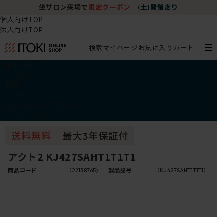
坐サロン来場で
限定クーポン
｜
(土)開催あり
個人向けTOP
法人向けTOP
検索
マイページ
お気に入り
カート
椅子・チェア
デスク・テーブル
収納
その他
学習・キッズアイテム
アウトレット
アクト2 KJ427SAHT1T1T1
商品コード
（22138765）
製品記号
（KJ427SAHT1T1T1）