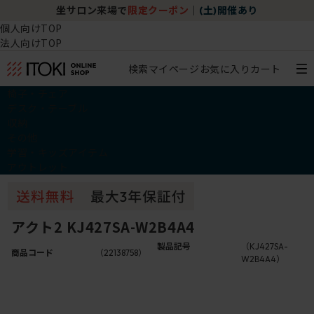
坐サロン来場で
限定クーポン
｜
(土)開催あり
個人向けTOP
法人向けTOP
検索
マイページ
お気に入り
カート
椅子・チェア
デスク・テーブル
収納
その他
学習・キッズアイテム
アウトレット
アクト2 KJ427SA-W2B4A4
製品記号
（KJ427SA-
商品コード
（22138758）
W2B4A4）