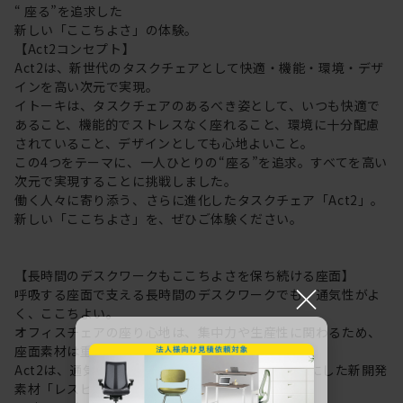
“ 座る”を追求した
新しい「ここちよさ」の体験。
【Act2コンセプト】
Act2は、新世代のタスクチェアとして快適・機能・環境・デザ
インを高い次元で実現。
イトーキは、タスクチェアのあるべき姿として、いつも快適で
あること、機能的でストレスなく座れること、環境に十分配慮
されていること、デザインとしても心地よいこと。
この4つをテーマに、一人ひとりの“座る”を追求。すべてを高い
次元で実現することに挑戦しました。
働く人々に寄り添う、さらに進化したタスクチェア「Act2」。
新しい「ここちよさ」を、ぜひご体験ください。
【長時間のデスクワークもここちよさを保ち続ける座面】
×
呼吸する座面で支える長時間のデスクワークでも、通気性がよ
く、ここちよい。
オフィスチェアの座り心地は、集中力や生産性に関わるため、
座面素材は重要なポイントに。
Act2は、通気性にすぐれた “呼吸する座面”を可能にした新開発
素材「レスピテック」を採用。