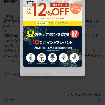
長時間のデスクワークもここちよさを保ち続けます。
【呼吸する座面：レスピテック】
新世代のタスクチェアに求められる性能を高い次元で実現する
ために、イトーキが新たに開発した高機能素材「レスピテッ
ク」。
2層構造により“呼吸する座面”を可能にし、ずっと続く、快適
な座り心地を実現しました。
Act40では下記素材を採用しています。
触感層：Fibre cushion VL（帝人フロンティア（株）） クッ
ション層：三次元網状繊維構造体ブレスエアー®（東洋紡エムシ
ー（株））
選択中の商品情報
保証
注意事項
シリーズの特徴を見る
サイズ