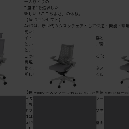
一人ひとりの
“ 座る”を追求した
新しい「ここちよさ」の体験。
【Act2コンセプト】
Act2は、新世代のタスクチェアとして快適・機能・環
高い次元で実現。
イトーキは、タスクチェアのあるべき姿として、いつも
と、機能的でストレスなく座れること、環境に十分配慮
と、デザインとしても心地よいこと。
この4つをテーマに、一人ひとりの“座る”を追求。すべ
実現することに挑戦しました。
働く人々に寄り添う、さらに進化したタスクチェア「Ac
新しい「ここちよさ」を、ぜひご体験ください。
【長時間のデスクワークもここちよさを保ち続ける座
呼吸する座面で支える長時間のデスクワークでも、通気
こちよい。
オフィスチェアの座り心地は、集中力や生産性に関わ
材は重要なポイントに。
Act2は、通気性にすぐれた “呼吸する座面”を可能に
「レスピテック」を採用。