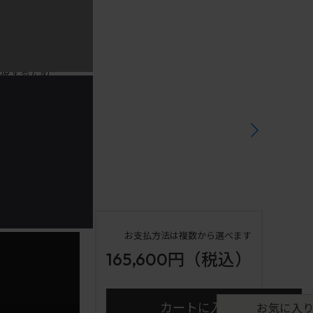
実現するため
ック」。
、快適な座り
）） クッション
シー（株））
お支払方法は複数から選べます
165,600円
（税込）
カートに入れる
お気に入