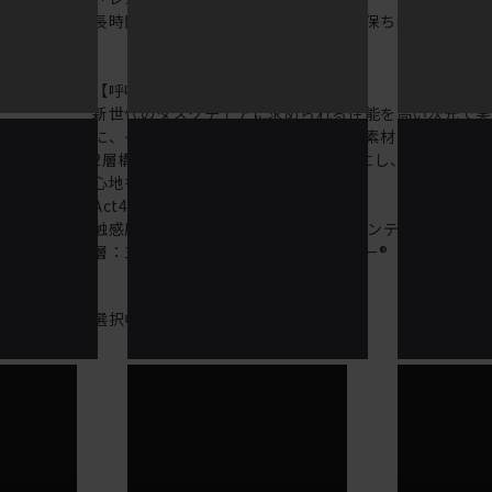
長時間のデスクワークもここちよさを保ち続けます。
【呼吸する座面：レスピテック】
新世代のタスクチェアに求められる性能を高い次元で
に、イトーキが新たに開発した高機能素材「レスピテ
2層構造により“呼吸する座面”を可能にし、ずっと続く
心地を実現しました。
Act40では下記素材を採用しています。
触感層：Fibre cushion VL（帝人フロンティア（株
層：三次元網状繊維構造体ブレスエアー®（東洋紡エム
選択中の商品情報
保証
注意事項