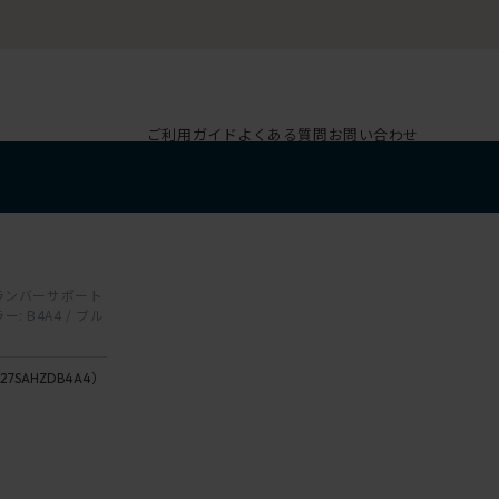
ご利用ガイド
よくある質問
お問い合わせ
ド ランバーサポート
 B4A4 / ブル
27SAHZDB4A4）