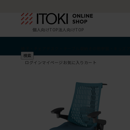
個人向けTOP
法人向けTOP
椅子・チェア
デスク・テーブル
収納
その他
学習・キッズ
検索
ログイン
マイページ
お気に入り
カート