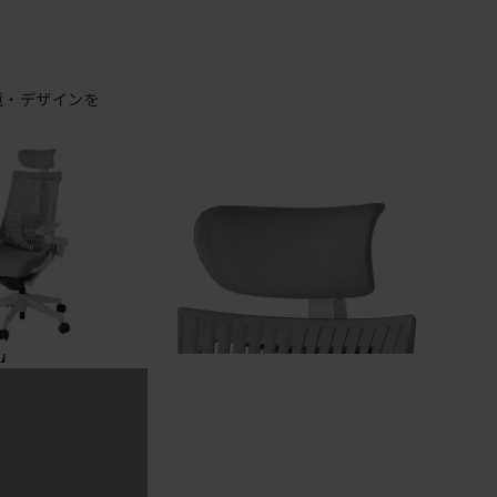
境・デザインを
快適であるこ
されているこ
てを高い次元で
t2」。
面】
性がよく、こ
るため、座面素
した新開発素材