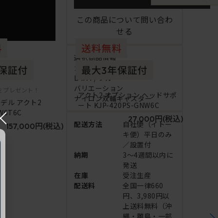
この商品について問い合わ
せる
選択商品情報
カラー
B4A4 / ブルー
バリエーション
%をプレゼント！
アクト2 オプション ヘッドサポ
ナイロン双輪キャスター
デル アクト2
ート KJP-420PS-GNW6C
×
W6T6C
27,000円
(税込)
配送方法
自社便（イトー
157,000円
(税込)
キ便）平日のみ
／設置付
納期
3～4週間以内に
発送
在庫
受注生産
配送料
全国一律660
円、3,980円以
上送料無料（沖
縄・離島・一部