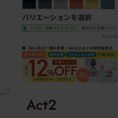
バリエーションを選択
ナイロン双輪キャスター
抵抗付き双輪ウレタ
キャスタ
■【法人向け】無料見積・4台以上まとめ割対象商品
、 お使
と色味が