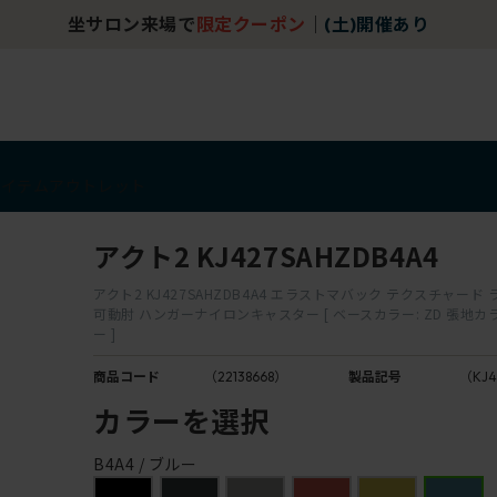
坐サロン来場で
限定クーポン
｜
(土)開催あり
アイテム
アウトレット
アクト2 KJ427SAHZDB4A4
アクト2 KJ427SAHZDB4A4 エラストマバック テクスチャー
可動肘 ハンガーナイロンキャスター [ ベースカラー: ZD 張地カラー:
ー ]
商品コード
（22138668）
製品記号
（KJ4
カラーを選択
B4A4 / ブルー