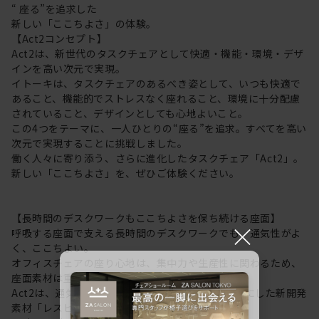
“ 座る”を追求した
新しい「ここちよさ」の体験。
【Act2コンセプト】
Act2は、新世代のタスクチェアとして快適・機能・環境・デザ
インを高い次元で実現。
イトーキは、タスクチェアのあるべき姿として、いつも快適で
あること、機能的でストレスなく座れること、環境に十分配慮
されていること、デザインとしても心地よいこと。
この4つをテーマに、一人ひとりの“座る”を追求。すべてを高い
次元で実現することに挑戦しました。
働く人々に寄り添う、さらに進化したタスクチェア「Act2」。
新しい「ここちよさ」を、ぜひご体験ください。
【長時間のデスクワークもここちよさを保ち続ける座面】
×
呼吸する座面で支える長時間のデスクワークでも、通気性がよ
く、ここちよい。
オフィスチェアの座り心地は、集中力や生産性に関わるため、
座面素材は重要なポイントに。
Act2は、通気性にすぐれた “呼吸する座面”を可能にした新開発
素材「レスピテック」を採用。