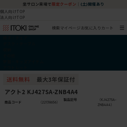
坐サロン来場で
限定クーポン
｜
(土)開催あり
個人向けTOP
法人向けTOP
検索
マイページ
お気に入り
カート
椅子・チェア
デスク・テーブル
収納
その他
学習・キッズアイテム
アウトレット
アクト2 KJ427SA-ZNB4A4
製品記号
（KJ427SA-
商品コード
（22138656）
ZNB4A4）