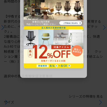
長時間のデスクワークもここちよさを保ち続けます。
【呼吸する座面：レスピテック】
新世代のタスクチェアに求められる性能を高い次元で実現する
ために、イトーキが新たに開発した高機能素材「レスピテッ
ク」。
2層構造により“呼吸する座面”を可能にし、ずっと続く、快適
な座り心地を実現しました。
Act40では下記素材を採用しています。
触感層：Fibre cushion VL（帝人フロンティア（株）） クッ
ション層：三次元網状繊維構造体ブレスエアー®（東洋紡エムシ
ー（株））
選択中の商品情報
保証
注意事項
シリーズの特徴を見る
サイズ