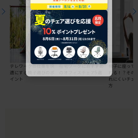
テレワークの仕事を快
在宅ワークにおすすめ
椅子に座って
適にする椅子選びのポ
のオフィスチェア5選
れる！？その
イント
れにくいチェ
方