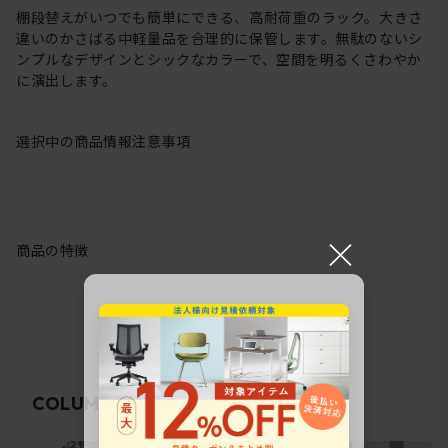
棚段替えがいつでも簡単にできる、高耐荷重のラック。大きさ
違いのかさばる中軽量品を合理的に保管します。無駄のないシ
ンプルなデザインとシックなカラーで、空間を明るくさわやか
に演出します。
選択中の商品情報
注意事項
×
商品の特徴
関連コラム
COLUMN