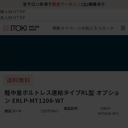
坐サロン来場で
限定クーポン
｜
(土)開催あり
個人向けTOP
法人向けTOP
検索
マイページ
お気に入り
カート
椅子・チェア
デスク・テーブル
収納
その他
学習・キッズアイテム
アウトレット
軽中量ボルトレス連結タイプRL型 オプショ
ン ERLP-MT1206-W7
製品記号
（ERLP-
商品コード
（22137560）
MT1206-W7）