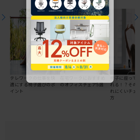
テレワークの仕事を快
在宅ワークにおすすめ
椅子に座って
適にする椅子選びのポ
のオフィスチェア5選
れる！？その
イント
れにくいチェ
方