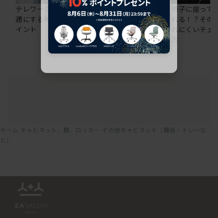
テレワークの仕事を快
在宅ワークにおすすめ
椅子に座って
適にする椅子選びのポ
のオフィスチェア5選
れる！？その
イント
れにくいチェ
方
ホーム
キャビネット、棚、ロッカー
その他キャビネット（棚板・トレーな
ど）