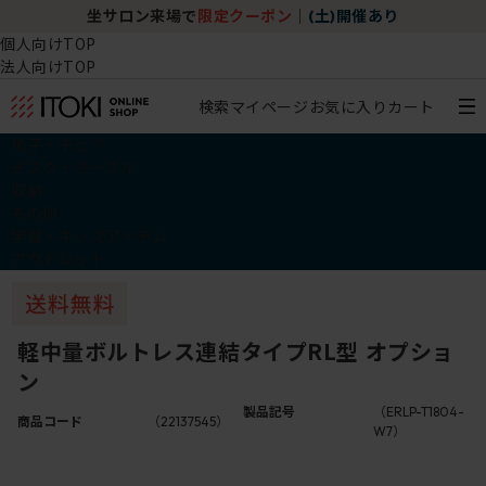
坐サロン来場で
限定クーポン
｜
(土)開催あり
個人向けTOP
法人向けTOP
検索
マイページ
お気に入り
カート
椅子・チェア
デスク・テーブル
収納
その他
学習・キッズアイテム
アウトレット
軽中量ボルトレス連結タイプRL型 オプショ
ン
製品記号
（ERLP-T1804-
商品コード
（22137545）
W7）