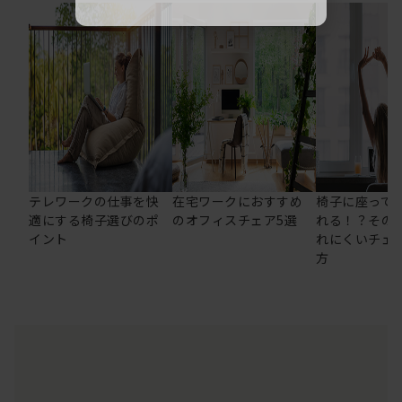
テレワークの仕事を快
在宅ワークにおすすめ
椅子に座って
適にする椅子選びのポ
のオフィスチェア5選
れる！？その
イント
れにくいチェ
方