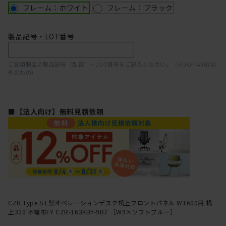
フレーム：ホワイト
フレーム：ブラック
製品記号・LOT番号
ご使用製品の製品記号（型番）・LOT番号をご記入ください。（※JOIFA602以
外のもの）
■【法人向け】無料見積依頼
CZR Type S L型オペレーションデスク机上フロントパネル W1600用 机
上320 不織布FY CZR-163KBY-9B7 ［W9×ソフトブルー］