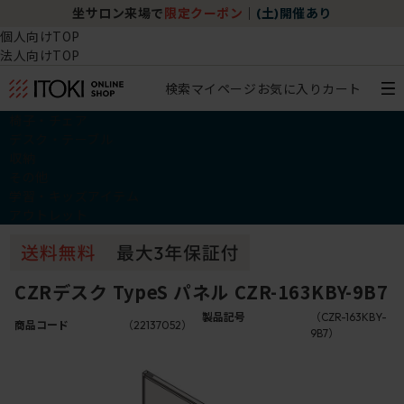
坐サロン来場で
限定クーポン
｜
(土)開催あり
個人向けTOP
法人向けTOP
検索
マイページ
お気に入り
カート
椅子・チェア
デスク・テーブル
収納
その他
学習・キッズアイテム
アウトレット
CZRデスク TypeS パネル CZR-163KBY-9B7
製品記号
（CZR-163KBY-
商品コード
（22137052）
9B7）