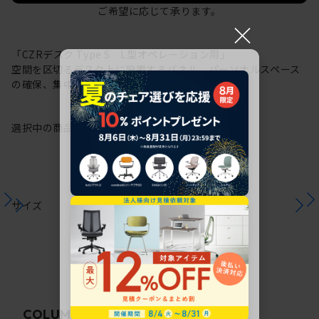
ご希望に応じて承ります。
×
「CZRデスク Type S L型オペレーション用」
空間を区切るデスク上に設置するパネル。パーソナルスペース
の確保、集中力の向上に。
選択中の商品情報
注意事項
サイズ
関連コラム
COLUMN