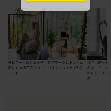
テレワークの仕事を快
在宅ワークにおすすめ
椅子に座って
適にする椅子選びのポ
のオフィスチェア5選
れる！？その
イント
れにくいチェ
方