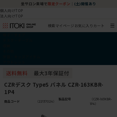
坐サロン来場で
限定クーポン
｜
(土)開催あり
個人向けTOP
法人向けTOP
検索
マイページ
お気に入り
カート
椅子・チェア
デスク・テーブル
収納
その他
学習・キッズアイテム
アウトレット
CZRデスク TypeS パネル CZR-163KBR-
1P4
製品記号
（CZR-163KBR-
商品コード
（22137024）
1P4）