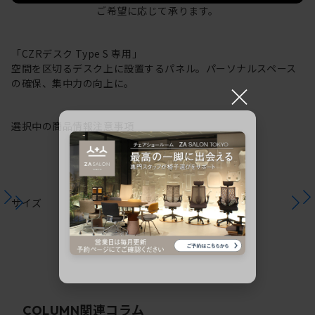
ご希望に応じて承ります。
「CZRデスク Type S 専用」
空間を区切るデスク上に設置するパネル。パーソナルスペース
の確保、集中力の向上に。
×
選択中の商品情報
注意事項
サイズ
関連コラム
COLUMN