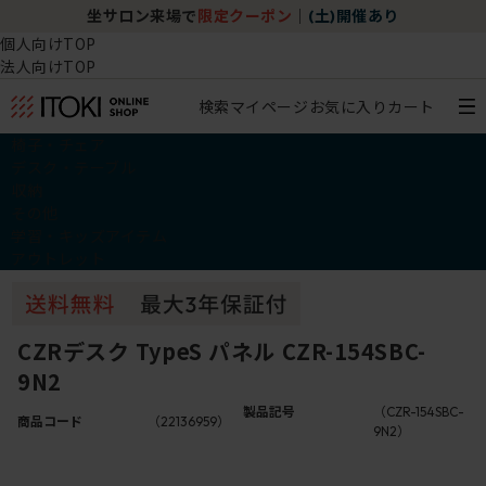
坐サロン来場で
限定クーポン
｜
(土)開催あり
個人向けTOP
法人向けTOP
検索
マイページ
お気に入り
カート
椅子・チェア
デスク・テーブル
収納
その他
学習・キッズアイテム
アウトレット
CZRデスク TypeS パネル CZR-154SBC-
9N2
製品記号
（CZR-154SBC-
商品コード
（22136959）
9N2）