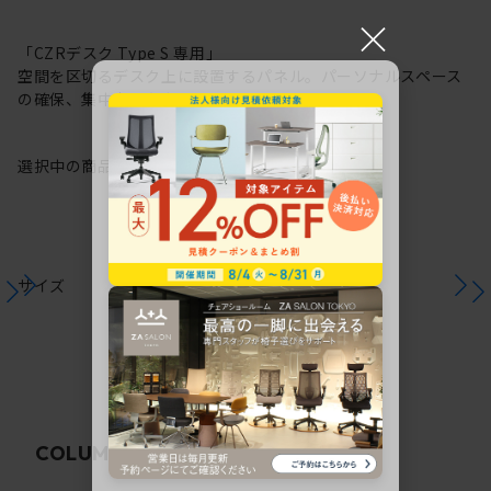
×
「CZRデスク Type S 専用」
空間を区切るデスク上に設置するパネル。パーソナルスペース
の確保、集中力の向上に。
選択中の商品情報
注意事項
サイズ
関連コラム
COLUMN