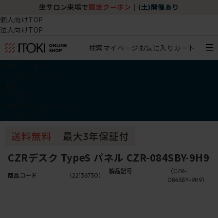
坐サロン来場で
限定クーポン
｜
(土)開催あり
個人向けTOP
法人向けTOP
検索
マイページ
お気に入り
カート
椅子・チェア
デスク・テーブル
収納
その他
学習・キッズアイテム
アウトレット
CZRデスク TypeS パネル CZR-084SBY-9H9
製品記号
（CZR-
商品コード
（22136730）
084SBY-9H9）