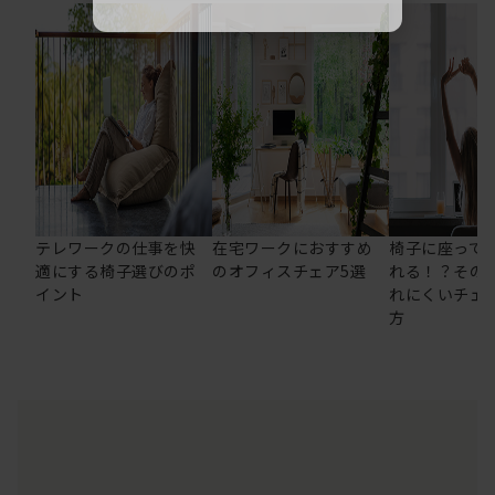
テレワークの仕事を快
在宅ワークにおすすめ
椅子に座って
適にする椅子選びのポ
のオフィスチェア5選
れる！？その
イント
れにくいチェ
方