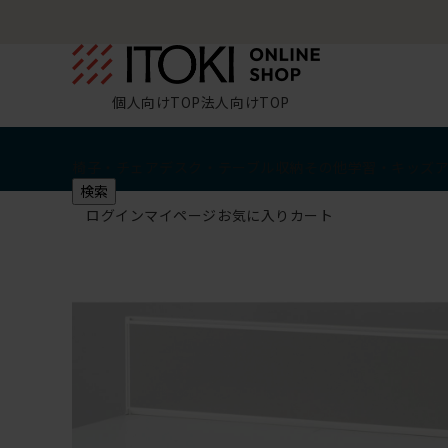
個人向けTOP
法人向けTOP
椅子・チェア
デスク・テーブル
収納
その他
学習・キッズ
検索
ログイン
マイページ
お気に入り
カート