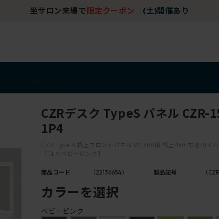
坐サロン来場で
限定クーポン
｜
(土)開催あり
アイテム
アウトレット
CZRデスク TypeS パネル CZR-1
1P4
CZR Type S 机上フロントパネル W1500用 机上450 布地FR CZR
［T1×ベビーピンク］
商品コード
（22136654）
製品記号
（CZR
カラーを選択
ベビーピンク