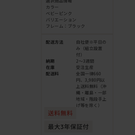
選択商品情報
カラー
ベビーピンク
バリエーション
フレーム：ブラック
配送方法
自社便※平日の
み（組立設置
付）
納期
2～3週間
在庫
受注生産
配送料
全国一律660
円、3,980円以
上送料無料（沖
縄・離島・一部
地域・階段手上
げ等を除く）