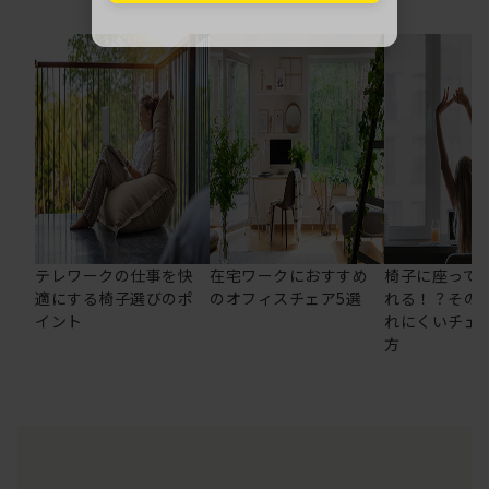
テレワークの仕事を快
在宅ワークにおすすめ
椅子に座って
適にする椅子選びのポ
のオフィスチェア5選
れる！？その
イント
れにくいチェ
方