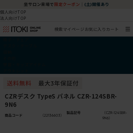
坐サロン来場で
限定クーポン
｜
(土)開催あり
個人向けTOP
法人向けTOP
検索
マイページ
お気に入り
カート
椅子・チェア
デスク・テーブル
収納
その他
学習・キッズアイテム
アウトレット
CZRデスク TypeS パネル CZR-124SBR-
9N6
製品記号
（CZR-124SBR-
商品コード
（22136603）
9N6）