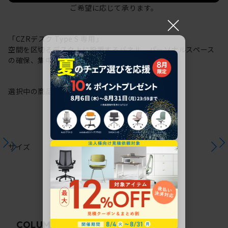
ご希望に応じて承ります。
×
「CZRデスク Type S 専用」
空間を区切るデスク上に設置するパネル。パーソナルスペース
の確保、集中力の向上に。
選択中の商品情報
注意事項
サイズ
関連コラム
COLUMN