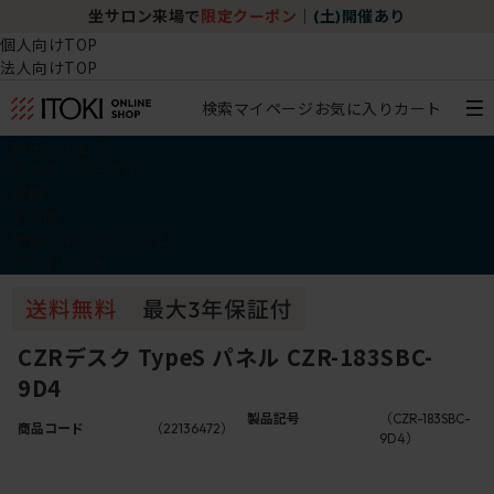
坐サロン来場で
限定クーポン
｜
(土)開催あり
個人向けTOP
法人向けTOP
検索
マイページ
お気に入り
カート
椅子・チェア
デスク・テーブル
収納
その他
学習・キッズアイテム
アウトレット
CZRデスク TypeS パネル CZR-183SBC-
9D4
製品記号
（CZR-183SBC-
商品コード
（22136472）
9D4）