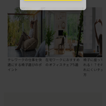
テレワークの仕事を快
在宅ワークにおすすめ
椅子に座って
適にする椅子選びのポ
のオフィスチェア5選
れる！？その
イント
れにくいチェ
方