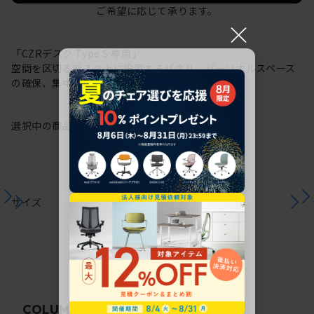
ご希望に応じて承ります。
×
「CZRデスク Type S 専用」
空間を区切るデスク上に設置するパネル。パーソナルスペース
の確保、集中力の向上に。
選択中の商品情報
注意事項
サイズ
関連コラム
COLUMN