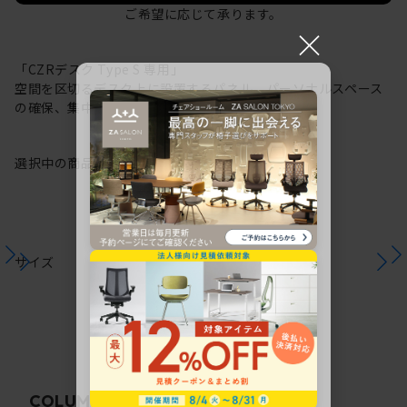
ご希望に応じて承ります。
×
「CZRデスク Type S 専用」
空間を区切るデスク上に設置するパネル。パーソナルスペース
の確保、集中力の向上に。
選択中の商品情報
注意事項
サイズ
関連コラム
COLUMN