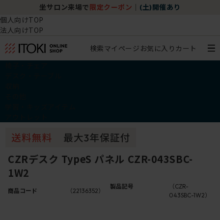
坐サロン来場で
限定クーポン
｜
(土)開催あり
個人向けTOP
法人向けTOP
検索
マイページ
お気に入り
カート
椅子・チェア
デスク・テーブル
収納
その他
学習・キッズアイテム
アウトレット
CZRデスク TypeS パネル CZR-043SBC-
1W2
製品記号
（CZR-
商品コード
（22136352）
043SBC-1W2）