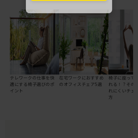
テレワークの仕事を快
在宅ワークにおすすめ
椅子に座って
適にする椅子選びのポ
のオフィスチェア5選
れる！？その
イント
れにくいチェ
方