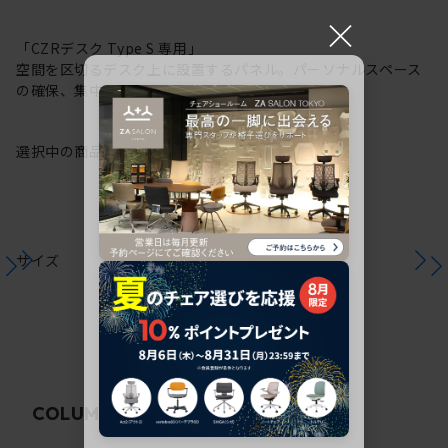
×
「CZRデスク Type S 専用」
空間を区切るデスク上に設置するパネル。パーソナルスペース
の確保、集中力の向上に。
選択中の商品情報
注意事項
サイズ
関連コラム
COLUMN