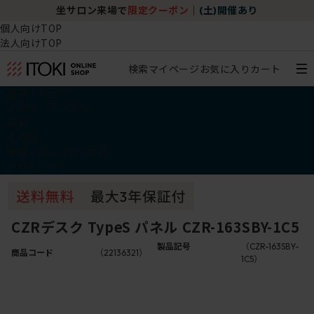
坐サロン来場で
限定クーポン
｜
(土)開催あり
個人向けTOP
法人向けTOP
検索
マイページ
お気に入り
カート
椅子・チェア
デスク・テーブル
収納
その他
学習・キッズアイテム
アウトレット
CZRデスク TypeS パネル CZR-163SBY-1C5
製品記号
（CZR-163SBY-
商品コード
（22136321）
1C5）