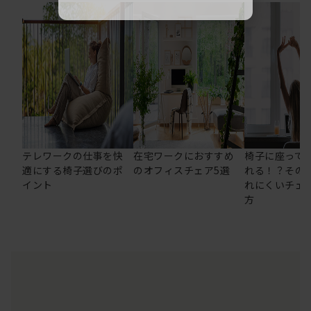
テレワークの仕事を快
在宅ワークにおすすめ
椅子に座って
適にする椅子選びのポ
のオフィスチェア5選
れる！？その
イント
れにくいチェ
方