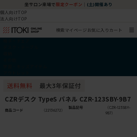
坐サロン来場で
限定クーポン
｜
(土)開催あり
個人向けTOP
法人向けTOP
検索
マイページ
お気に入り
カート
椅子・チェア
デスク・テーブル
収納
その他
学習・キッズアイテム
アウトレット
CZRデスク TypeS パネル CZR-123SBY-9B7
製品記号
（CZR-123SBY-
商品コード
（22136272）
9B7）