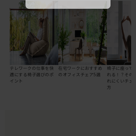
テレワークの仕事を快
在宅ワークにおすすめ
椅子に座って
適にする椅子選びのポ
のオフィスチェア5選
れる！？その
イント
れにくいチェ
方