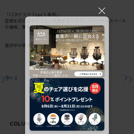
×
「CZRデスク Type S 専用」
空間を区切るデスク上に設置するパネル。パーソナルスペース
の確保、集中力の向上に。
選択中の商品情報
注意事項
サイズ
関連コラム
COLUMN