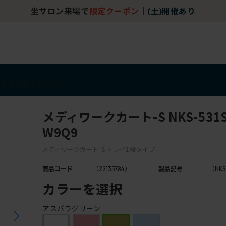
坐サロン来場で
限定クーポン
｜
(土)開催あり
アイテム
アウトレット
メディワークカート-S NKS-531S
W9Q9
メディワークカート-S トレイ1段タイプ
商品コード
（22135784）
製品記号
（NKS
カラーを選択
アスパラグリーン