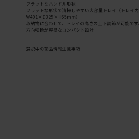
フラットなハンドル形状
フラットな形状で清掃しやすい大容量トレイ（トレイ
W401×D325×H65mm）
収納物に合わせて、トレイの高さの上下調節が可能です
方向転換が容易なコンパクト設計
選択中の商品情報
注意事項