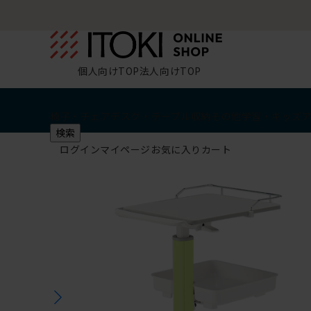
個人向けTOP
法人向けTOP
椅子・チェア
デスク・テーブル
収納
その他
学習・キッズ
検索
ログイン
マイページ
お気に入り
カート